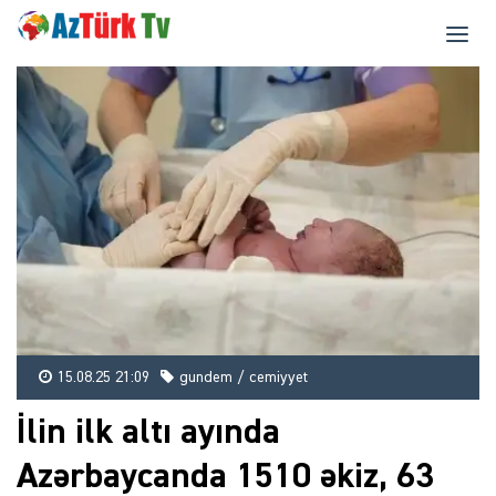
15.08.25 21:09
gundem / cemiyyet
İlin ilk altı ayında
Azərbaycanda 1510 əkiz, 63