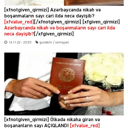
[xfnotgiven_qirmizi] Azərbaycanda nikah və
boşanmaların sayı cari ildə necə dəyişib?
[xfvalue_red]
[/xfnotgiven_qirmizi] [xfgiven_qirmizi]
Azərbaycanda nikah və boşanmaların sayı cari ildə
necə dəyişib?
[/xfgiven_qirmizi]
16.11.22 - 20:25
gundem / cemiyyet
[xfnotgiven_qirmizi] Ölkədə nikaha girən və
boşananların sayı AÇIQLANDI
[xfvalue_red]