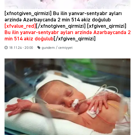
[xfnotgiven_qirmizi] Bu ilin yanvar-sentyabr ayları
ərzində Azərbaycanda 2 min 514 əkiz doğulub
[xfvalue_red]
[/xfnotgiven_qirmizi] [xfgiven_qirmizi]
Bu ilin yanvar-sentyabr ayları ərzində Azərbaycanda 2
min 514 əkiz doğulub
[/xfgiven_qirmizi]
18.11.24 - 20:00
gundem / cemiyyet