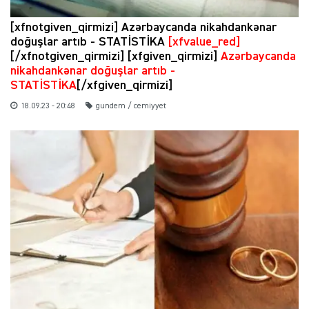
[xfnotgiven_qirmizi] Azərbaycanda nikahdankənar
doğuşlar artıb - STATİSTİKA
[xfvalue_red]
[/xfnotgiven_qirmizi] [xfgiven_qirmizi]
Azərbaycanda
nikahdankənar doğuşlar artıb -
STATİSTİKA
[/xfgiven_qirmizi]
18.09.23 - 20:48
gundem / cemiyyet