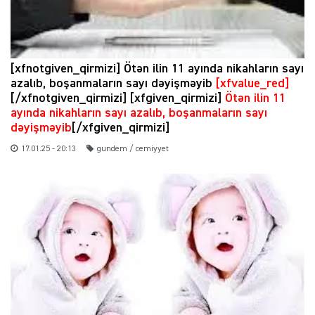
[xfnotgiven_qirmizi] Ötən ilin 11 ayında nikahların sayı
azalıb, boşanmaların sayı dəyişməyib
[xfvalue_red]
[/xfnotgiven_qirmizi] [xfgiven_qirmizi]
Ötən ilin 11
ayında nikahların sayı azalıb, boşanmaların sayı
dəyişməyib
[/xfgiven_qirmizi]
17.01.25 - 20:13
gundem / cemiyyet