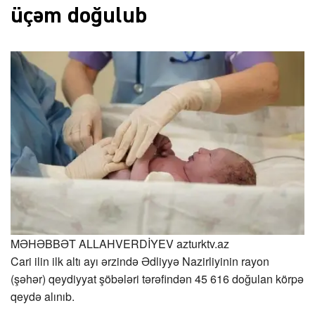
üçəm doğulub
MƏHƏBBƏT ALLAHVERDİYEV
azturktv.az
Cari ilin ilk altı ayı ərzində Ədliyyə Nazirliyinin rayon
(şəhər) qeydiyyat şöbələri tərəfindən 45 616 doğulan körpə
qeydə alınıb.