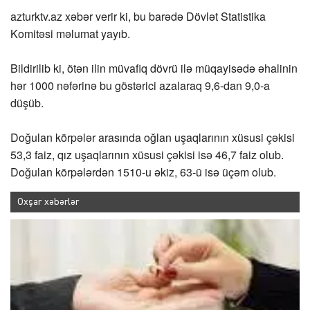
azturktv.az
xəbər verir ki, bu barədə Dövlət Statistika
Komitəsi məlumat yayıb.
Bildirilib ki, ötən ilin müvafiq dövrü ilə müqayisədə əhalinin
hər 1000 nəfərinə bu göstərici azalaraq 9,6-dan 9,0-a
düşüb.
Doğulan körpələr arasında oğlan uşaqlarının xüsusi çəkisi
53,3 faiz, qız uşaqlarının xüsusi çəkisi isə 46,7 faiz olub.
Doğulan körpələrdən 1510-u əkiz, 63-ü isə üçəm olub.
Oxşar xəbərlər