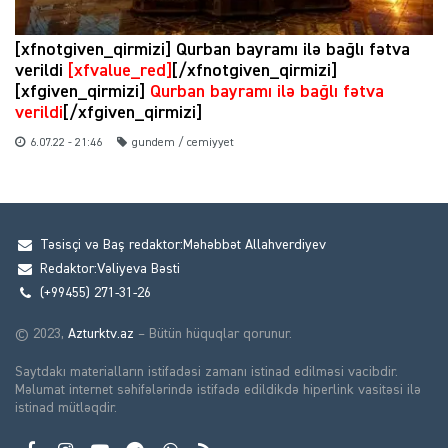
[xfnotgiven_qirmizi] Qurban bayramı ilə bağlı fətva
verildi
[xfvalue_red]
[/xfnotgiven_qirmizi]
[xfgiven_qirmizi]
Qurban bayramı ilə bağlı fətva
verildi
[/xfgiven_qirmizi]
6.07.22 - 21:46
gundem / cemiyyet
Təsisçi və Baş redaktor:Məhəbbət Allahverdiyev
Redaktor:Vəliyeva Bəsti
(+99455) 271-31-26
© 2023,
Azturktv.az
– Bütün hüquqlar qorunur.
Saytdakı materialların istifadəsi zamanı istinad edilməsi vacibdir.
Məlumat internet səhifələrində istifadə edildikdə hiperlink vasitəsi ilə
istinad mütləqdir.