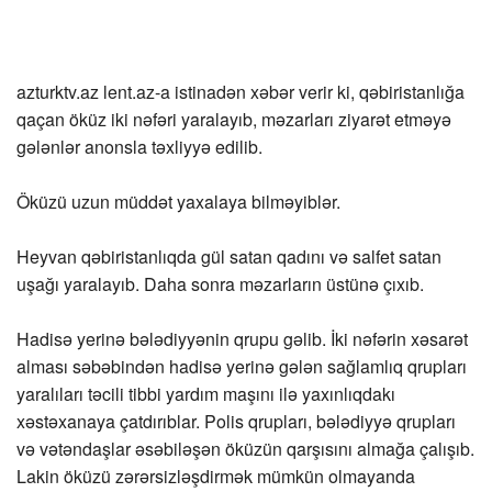
azturktv.az
lent.az-a istinadən xəbər verir ki, qəbiristanlığa
qaçan öküz iki nəfəri yaralayıb, məzarları ziyarət etməyə
gələnlər anonsla təxliyyə edilib.
Öküzü uzun müddət yaxalaya bilməyiblər.
Heyvan qəbiristanlıqda gül satan qadını və salfet satan
uşağı yaralayıb. Daha sonra məzarların üstünə çıxıb.
Hadisə yerinə bələdiyyənin qrupu gəlib. İki nəfərin xəsarət
alması səbəbindən hadisə yerinə gələn sağlamlıq qrupları
yaralıları təcili tibbi yardım maşını ilə yaxınlıqdakı
xəstəxanaya çatdırıblar. Polis qrupları, bələdiyyə qrupları
və vətəndaşlar əsəbiləşən öküzün qarşısını almağa çalışıb.
Lakin öküzü zərərsizləşdirmək mümkün olmayanda