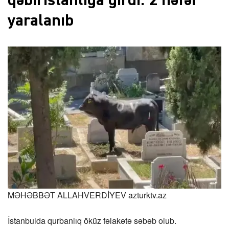
qəbiristanlığa girdi: 2 nəfər
yaralanıb
MƏHƏBBƏT ALLAHVERDİYEV
azturktv.az
İstanbulda qurbanlıq öküz fəlakətə səbəb olub.