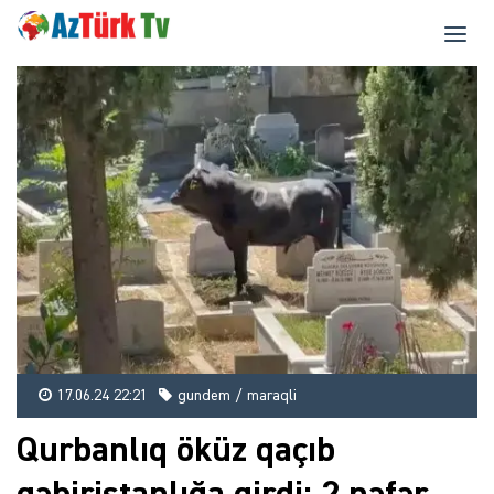
17.06.24 22:21
gundem / maraqli
Qurbanlıq öküz qaçıb