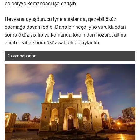
bələdiyyə komandası işə qarışıb.
Heyvana uyuşdurucu iynə atsalar da, qəzəbli öküz
qaçmağa davam edib. Daha bir neçə iynə vurulduqdan
sonra öküz yıxılıb və komanda tərəfindən nəzarət altına
alınıb. Daha sonra öküz sahibinə qaytarılıb.
Oxşar xəbərlər