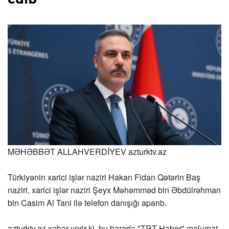
MƏHƏBBƏT ALLAHVERDİYEV
azturktv.az
Türkiyənin xarici işlər naziri Hakan Fidan Qətərin Baş
naziri, xarici işlər naziri Şeyx Məhəmməd bin Əbdülrəhman
bin Casim Al Tani ilə telefon danışığı aparıb.
azturktv.az
xəbər verir ki, bu barədə "TRT Haber" məlumat