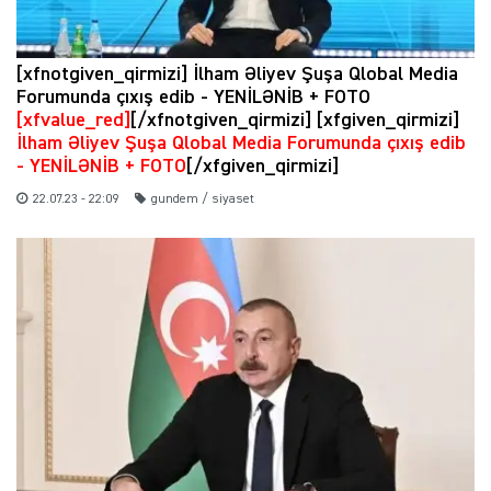
[xfnotgiven_qirmizi] İlham Əliyev Şuşa Qlobal Media
Forumunda çıxış edib - YENİLƏNİB + FOTO
[xfvalue_red]
[/xfnotgiven_qirmizi] [xfgiven_qirmizi]
İlham Əliyev Şuşa Qlobal Media Forumunda çıxış edib
- YENİLƏNİB + FOTO
[/xfgiven_qirmizi]
22.07.23 - 22:09
gundem / siyaset