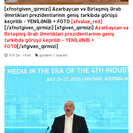
[xfnotgiven_qirmizi] Azərbaycan və Birləşmiş Ərəb
Əmirlikləri prezidentlərinin geniş tərkibdə görüşü
keçirilib - YENİLƏNİB + FOTO
[xfvalue_red]
[/xfnotgiven_qirmizi] [xfgiven_qirmizi]
Azərbaycan və
Birləşmiş Ərəb Əmirlikləri prezidentlərinin geniş
tərkibdə görüşü keçirilib - YENİLƏNİB +
FOTO
[/xfgiven_qirmizi]
9.01.24 - 19:46
gundem / siyaset