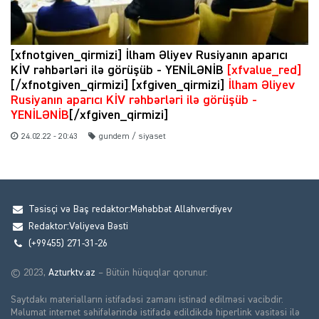
[xfnotgiven_qirmizi] İlham Əliyev Rusiyanın aparıcı
KİV rəhbərləri ilə görüşüb - YENİLƏNİB
[xfvalue_red]
[/xfnotgiven_qirmizi] [xfgiven_qirmizi]
İlham Əliyev
Rusiyanın aparıcı KİV rəhbərləri ilə görüşüb -
YENİLƏNİB
[/xfgiven_qirmizi]
24.02.22 - 20:43
gundem / siyaset
Təsisçi və Baş redaktor:Məhəbbət Allahverdiyev
Redaktor:Vəliyeva Bəsti
(+99455) 271-31-26
© 2023,
Azturktv.az
– Bütün hüquqlar qorunur.
Saytdakı materialların istifadəsi zamanı istinad edilməsi vacibdir.
Məlumat internet səhifələrində istifadə edildikdə hiperlink vasitəsi ilə