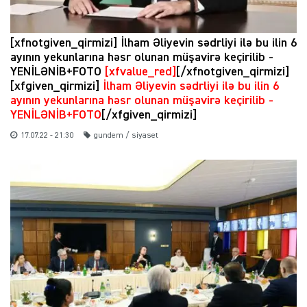
[xfnotgiven_qirmizi] İlham Əliyevin sədrliyi ilə bu ilin 6
ayının yekunlarına həsr olunan müşavirə keçirilib -
YENİLƏNİB+FOTO
[xfvalue_red]
[/xfnotgiven_qirmizi]
[xfgiven_qirmizi]
İlham Əliyevin sədrliyi ilə bu ilin 6
ayının yekunlarına həsr olunan müşavirə keçirilib -
YENİLƏNİB+FOTO
[/xfgiven_qirmizi]
17.07.22 - 21:30
gundem / siyaset