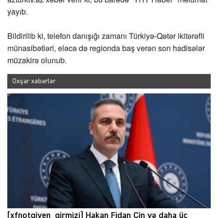
yayıb.
Bildirilib ki, telefon danışığı zamanı Türkiyə-Qətər ikitərəfli
münasibətləri, eləcə də regionda baş verən son hadisələr
müzakirə olunub.
Oxşar xəbərlər
[xfnotgiven_qirmizi] Hakan Fidan Çin və daha üç