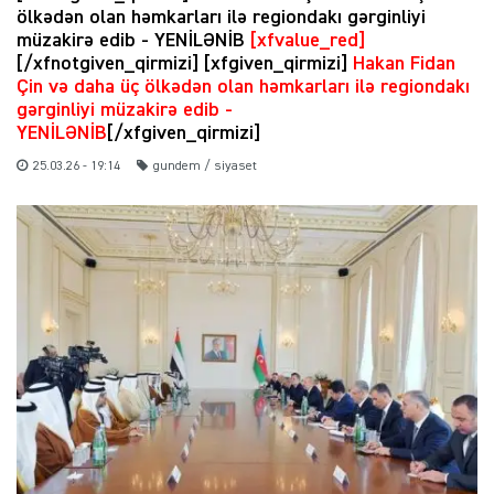
ölkədən olan həmkarları ilə regiondakı gərginliyi
müzakirə edib - YENİLƏNİB
[xfvalue_red]
[/xfnotgiven_qirmizi] [xfgiven_qirmizi]
Hakan Fidan
Çin və daha üç ölkədən olan həmkarları ilə regiondakı
gərginliyi müzakirə edib -
YENİLƏNİB
[/xfgiven_qirmizi]
25.03.26 - 19:14
gundem / siyaset