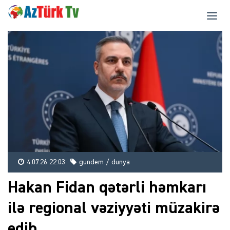
4.07.26 22:03
gundem / dunya
Hakan Fidan qətərli həmkarı
ilə regional vəziyyəti müzakirə
edib