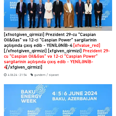
[xfnotgiven_qirmizi] Prezident 29-cu “Caspian
Oil&Gas” və 12-ci “Caspian Power” sərgilərinin
açılışında çıxış edib - YENİLƏNİB-4
[xfvalue_red]
[/xfnotgiven_qirmizi] [xfgiven_qirmizi]
Prezident 29-
cu “Caspian Oil&Gas” və 12-ci “Caspian Power”
sərgilərinin açılışında çıxış edib - YENİLƏNİB-
4
[/xfgiven_qirmizi]
4.06.24 - 21:54
gundem / siyaset