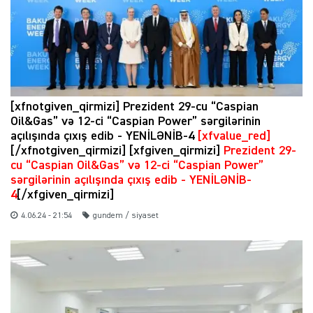
[xfnotgiven_qirmizi] Prezident 29-cu “Caspian
Oil&Gas” və 12-ci “Caspian Power” sərgilərinin
açılışında çıxış edib - YENİLƏNİB-4
[xfvalue_red]
[/xfnotgiven_qirmizi] [xfgiven_qirmizi]
Prezident 29-
cu “Caspian Oil&Gas” və 12-ci “Caspian Power”
sərgilərinin açılışında çıxış edib - YENİLƏNİB-
4
[/xfgiven_qirmizi]
4.06.24 - 21:54
gundem / siyaset