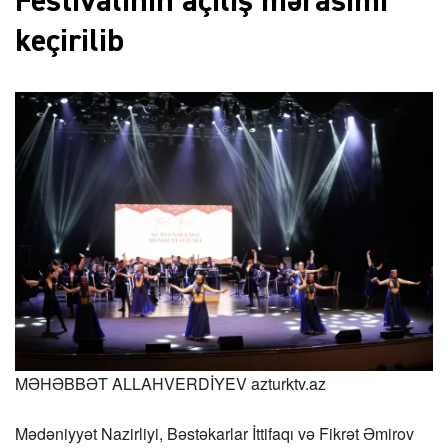
Festivalının açılış mərasimi
keçirilib
MƏHƏBBƏT ALLAHVERDİYEV
azturktv.az
Mədəniyyət Nazirliyi, Bəstəkarlar İttifaqı və Fikrət Əmirov