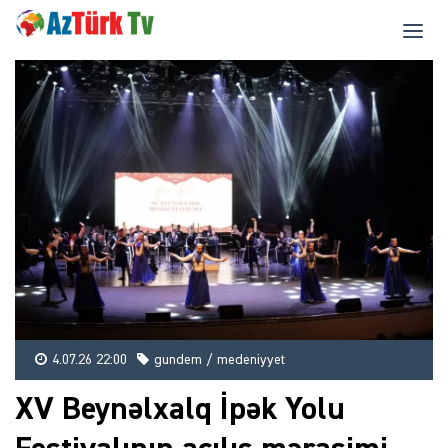
4.07.26 22:00
gundem / medeniyyet
XV Beynəlxalq İpək Yolu