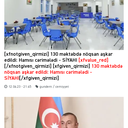
[xfnotgiven_qirmizi] 130 məktəbdə nöqsan aşkar
edildi: Hamısı cərimələdi - SİYAHI
[xfvalue_red]
[/xfnotgiven_qirmizi] [xfgiven_qirmizi]
130 məktəbdə
nöqsan aşkar edildi: Hamısı cərimələdi -
SİYAHI
[/xfgiven_qirmizi]
12.04.23 - 21:45
gundem / cemiyyet