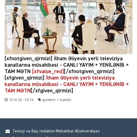
[xfnotgiven_qirmizi] İlham Əliyevin yerli televiziya
kanallarına müsahibəsi - CANLI YAYIM + YENİLƏNİB +
TAM MƏTN
[xfvalue_red]
[/xfnotgiven_qirmizi]
[xfgiven_qirmizi]
İlham Əliyevin yerli televiziya
kanallarına müsahibəsi - CANLI YAYIM + YENİLƏNİB +
TAM MƏTN
[/xfgiven_qirmizi]
12.01.22 - 20:14
gundem / siyaset
Təsisçi və Baş redaktor:Məhəbbət Allahverdiyev