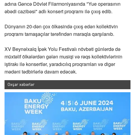
adına Gəncə Dövlət Filarmoniyasında "Yue operasının
əbədi cazibəsi" adlı konsert proqramı ilə çıxış edib.
Dünyanın 20-dən çox ölkəsində çıxış edən kollektivin
proqramı tamaşaçılar tərəfindən maraqla qarşılanıb.
XV Beynəlxalq İpək Yolu Festivalı növbəti günlərdə də
müxtəlif ölkələrdən gələn musiqi və rəqs kollektivlərinin
iştirakı ilə konsertlər, yaradıcılıq proqramları və digər
mədəni tədbirlərlə davam edəcək.
Oxşar xəbərlər