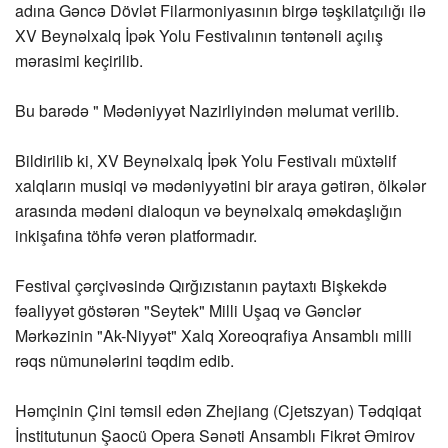
adına Gəncə Dövlət Filarmoniyasının birgə təşkilatçılığı ilə
XV Beynəlxalq İpək Yolu Festivalının təntənəli açılış
mərasimi keçirilib.
Bu barədə " Mədəniyyət Nazirliyindən məlumat verilib.
Bildirilib ki, XV Beynəlxalq İpək Yolu Festivalı müxtəlif
xalqların musiqi və mədəniyyətini bir araya gətirən, ölkələr
arasında mədəni dialoqun və beynəlxalq əməkdaşlığın
inkişafına töhfə verən platformadır.
Festival çərçivəsində Qırğızıstanın paytaxtı Bişkekdə
fəaliyyət göstərən "Seytek" Milli Uşaq və Gənclər
Mərkəzinin "Ak-Niyyət" Xalq Xoreoqrafiya Ansamblı milli
rəqs nümunələrini təqdim edib.
Həmçinin Çini təmsil edən Zhejiang (Cjetszyan) Tədqiqat
İnstitutunun Şaocü Opera Sənəti Ansamblı Fikrət Əmirov