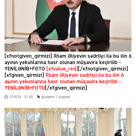
[xfnotgiven_qirmizi] İlham Əliyevin sədrliyi ilə bu ilin 6
ayının yekunlarına həsr olunan müşavirə keçirilib -
YENİLƏNİB+FOTO
[xfvalue_red]
[/xfnotgiven_qirmizi]
[xfgiven_qirmizi]
İlham Əliyevin sədrliyi ilə bu ilin 6
ayının yekunlarına həsr olunan müşavirə keçirilib -
YENİLƏNİB+FOTO
[/xfgiven_qirmizi]
17.07.22 - 21:30
gundem / siyaset