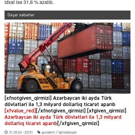
idxal isə 31,6 % azalıb.
Oxşar xəbərlər
[xfnotgiven_qirmizi] Azərbaycan iki ayda Türk
dövlətləri ilə 1,3 milyard dollarlıq ticarət aparıb
[xfvalue_red]
[/xfnotgiven_qirmizi] [xfgiven_qirmizi]
Azərbaycan iki ayda Türk dövlətləri ilə 1,3 milyard
dollarlıq ticarət aparıb
[/xfgiven_qirmizi]
31.03.26 - 20:51
gundem / iqtisadiyyat