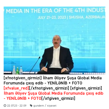
[xfnotgiven_qirmizi] İlham Əliyev Şuşa Qlobal Media
Forumunda çıxış edib - YENİLƏNİB + FOTO
[xfvalue_red]
[/xfnotgiven_qirmizi] [xfgiven_qirmizi]
İlham Əliyev Şuşa Qlobal Media Forumunda çıxış edib
- YENİLƏNİB + FOTO
[/xfgiven_qirmizi]
22.07.23 - 22:09
gundem / siyaset