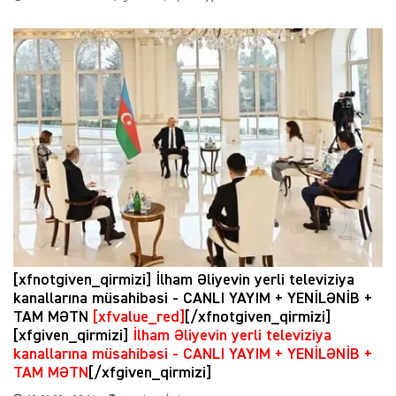
[xfnotgiven_qirmizi] İlham Əliyevin yerli televiziya
kanallarına müsahibəsi - CANLI YAYIM + YENİLƏNİB +
TAM MƏTN
[xfvalue_red]
[/xfnotgiven_qirmizi]
[xfgiven_qirmizi]
İlham Əliyevin yerli televiziya
kanallarına müsahibəsi - CANLI YAYIM + YENİLƏNİB +
TAM MƏTN
[/xfgiven_qirmizi]