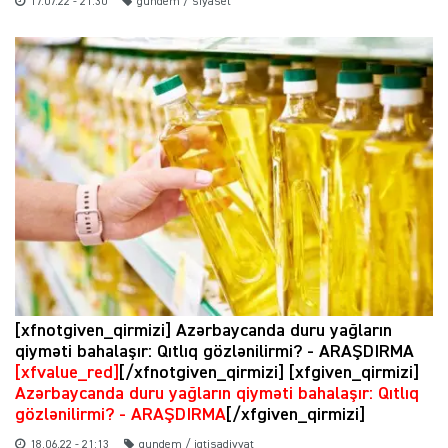
17.07.22 - 21:30
gundem / siyaset
[xfnotgiven_qirmizi] Azərbaycanda duru yağların
qiyməti bahalaşır: Qıtlıq gözlənilirmi? - ARAŞDIRMA
[xfvalue_red]
[/xfnotgiven_qirmizi] [xfgiven_qirmizi]
Azərbaycanda duru yağların qiyməti bahalaşır: Qıtlıq
gözlənilirmi? - ARAŞDIRMA
[/xfgiven_qirmizi]
18.06.22 - 21:13
gundem / iqtisadiyyat