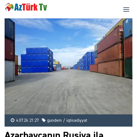
4.07.26 21:27
gundem / iqtisadiyyat
Azərbaycanın Rusiya ilə