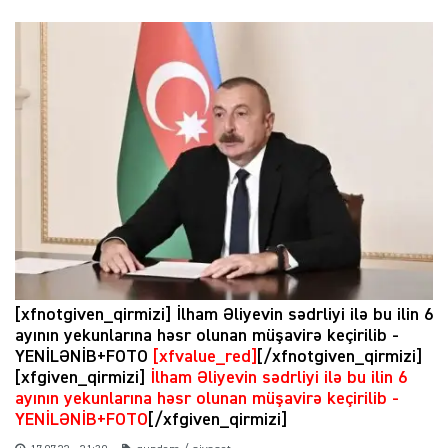
[xfnotgiven_qirmizi] İlham Əliyevin sədrliyi ilə bu ilin 6
ayının yekunlarına həsr olunan müşavirə keçirilib -
YENİLƏNİB+FOTO
[xfvalue_red]
[/xfnotgiven_qirmizi]
[xfgiven_qirmizi]
İlham Əliyevin sədrliyi ilə bu ilin 6
ayının yekunlarına həsr olunan müşavirə keçirilib -
YENİLƏNİB+FOTO
[/xfgiven_qirmizi]