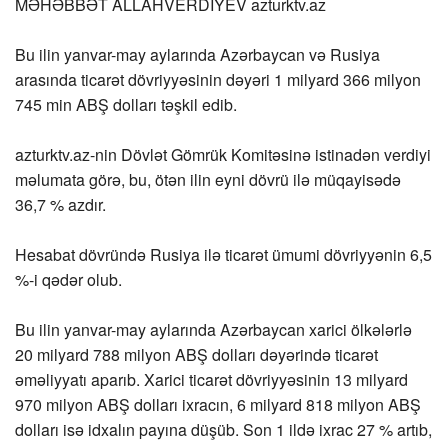
MƏHƏBBƏT ALLAHVERDİYEV
azturktv.az
Bu ilin yanvar-may aylarında Azərbaycan və Rusiya
arasında ticarət dövriyyəsinin dəyəri 1 milyard 366 milyon
745 min ABŞ dolları təşkil edib.
azturktv.az
-nin Dövlət Gömrük Komitəsinə istinadən verdiyi
məlumata görə, bu, ötən ilin eyni dövrü ilə müqayisədə
36,7 % azdır.
Hesabat dövründə Rusiya ilə ticarət ümumi dövriyyənin 6,5
%-i qədər olub.
Bu ilin yanvar-may aylarında Azərbaycan xarici ölkələrlə
20 milyard 788 milyon ABŞ dolları dəyərində ticarət
əməliyyatı aparıb. Xarici ticarət dövriyyəsinin 13 milyard
970 milyon ABŞ dolları ixracın, 6 milyard 818 milyon ABŞ
dolları isə idxalın payına düşüb. Son 1 ildə ixrac 27 % artıb,