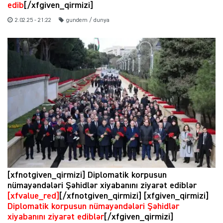
edib
[/xfgiven_qirmizi]
2.02.25 - 21:22
gundem / dunya
[xfnotgiven_qirmizi] Diplomatik korpusun
nümayəndələri Şəhidlər xiyabanını ziyarət ediblər
[xfvalue_red]
[/xfnotgiven_qirmizi] [xfgiven_qirmizi]
Diplomatik korpusun nümayəndələri Şəhidlər
xiyabanını ziyarət ediblər
[/xfgiven_qirmizi]