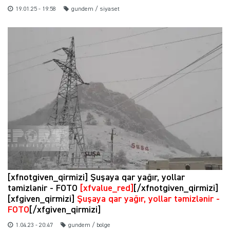
19.01.25 - 19:58
gundem / siyaset
[xfnotgiven_qirmizi] Şuşaya qar yağır, yollar
təmizlənir - FOTO
[xfvalue_red]
[/xfnotgiven_qirmizi]
[xfgiven_qirmizi]
Şuşaya qar yağır, yollar təmizlənir -
FOTO
[/xfgiven_qirmizi]
1.04.23 - 20:47
gundem / bolge