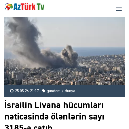
25.05.26 21:17
gundem / dunya
İsrailin Livana hücumları
nəticəsində ölənlərin sayı
3185-ə çatıb