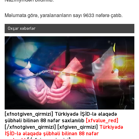
Məlumata görə, yaralananların sayı 9633 nəfərə çatıb.
Oxşar xəbərlər
[xfnotgiven_qirmizi] Türkiyədə İŞİD-lə əlaqədə
şübhəli bilinən 88 nəfər saxlanılıb
[xfvalue_red]
[/xfnotgiven_qirmizi] [xfgiven_qirmizi]
Türkiyədə
İŞİD-lə əlaqədə şübhəli bilinən 88 nəfər