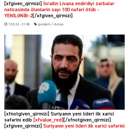
[xfgiven_qirmizi]
İsrailin Livana endirdiyi zərbələr
nəticəsində ölənlərin sayı 100 nəfəri ötüb -
YENİLƏNİB-2
[/xfgiven_qirmizi]
5.03.26 - 21:08
gundem / dunya
[xfnotgiven_qirmizi] Suriyanın yeni lideri ilk xarici
səfərini edib
[xfvalue_red]
[/xfnotgiven_qirmizi]
[xfgiven_qirmizi]
Suriyanın yeni lideri ilk xarici səfərini