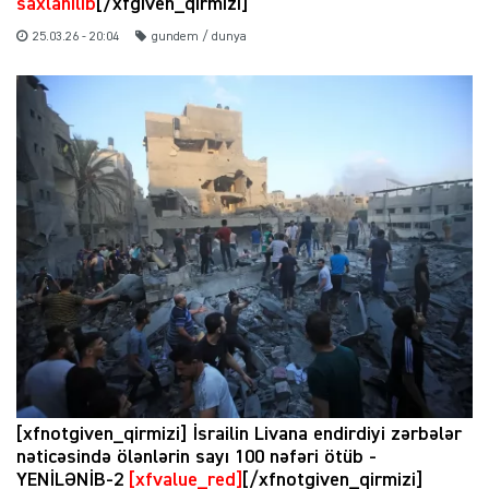
saxlanılıb
[/xfgiven_qirmizi]
25.03.26 - 20:04
gundem / dunya
[xfnotgiven_qirmizi] İsrailin Livana endirdiyi zərbələr
nəticəsində ölənlərin sayı 100 nəfəri ötüb -
YENİLƏNİB-2
[xfvalue_red]
[/xfnotgiven_qirmizi]