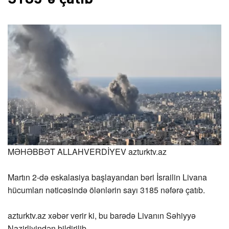
MƏHƏBBƏT ALLAHVERDİYEV
azturktv.az
Martın 2-də eskalasiya başlayandan bəri İsrailin Livana
hücumları nəticəsində ölənlərin sayı 3185 nəfərə çatıb.
azturktv.az
xəbər verir ki, bu barədə Livanın Səhiyyə
Nazirliyindən bildirilib.