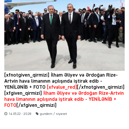
[xfnotgiven_qirmizi] İlham Əliyev və Ərdoğan Rize-
Artvin hava limanının açılışında iştirak edib -
YENİLƏNİB + FOTO
[xfvalue_red]
[/xfnotgiven_qirmizi]
[xfgiven_qirmizi]
İlham Əliyev və Ərdoğan Rize-Artvin
hava limanının açılışında iştirak edib - YENİLƏNİB +
FOTO
[/xfgiven_qirmizi]
14.05.22 - 20:28
gundem / siyaset