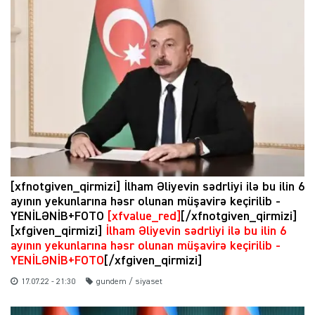
[xfnotgiven_qirmizi] İlham Əliyevin sədrliyi ilə bu ilin 6
ayının yekunlarına həsr olunan müşavirə keçirilib -
YENİLƏNİB+FOTO
[xfvalue_red]
[/xfnotgiven_qirmizi]
[xfgiven_qirmizi]
İlham Əliyevin sədrliyi ilə bu ilin 6
ayının yekunlarına həsr olunan müşavirə keçirilib -
YENİLƏNİB+FOTO
[/xfgiven_qirmizi]
17.07.22 - 21:30
gundem / siyaset