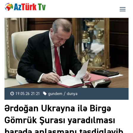
19.05.26 21:21
gundem / dunya
Ərdoğan Ukrayna ilə Birgə
Gömrük Şurası yaradılması
barədə anlaşmanı təsdiqləyib