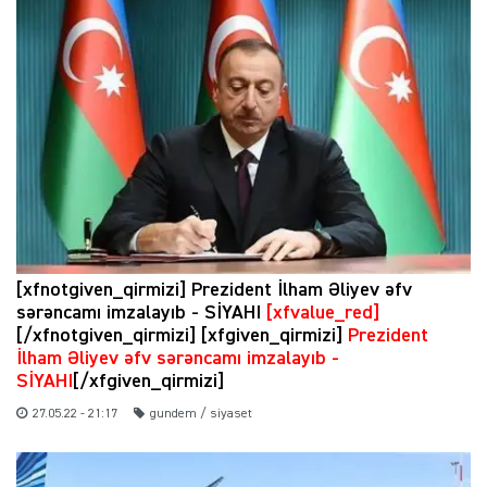
[xfnotgiven_qirmizi] Prezident İlham Əliyev əfv
sərəncamı imzalayıb - SİYAHI
[xfvalue_red]
[/xfnotgiven_qirmizi] [xfgiven_qirmizi]
Prezident
İlham Əliyev əfv sərəncamı imzalayıb -
SİYAHI
[/xfgiven_qirmizi]
27.05.22 - 21:17
gundem / siyaset