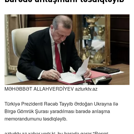
MƏHƏBBƏT ALLAHVERDİYEV
azturktv.az
Türkiyə Prezidenti Rəcəb Tayyib Ərdoğan Ukrayna ilə
Birgə Gömrük Şurası yaradılması barədə anlaşma
memorandumunu təsdiqləyib.
azturktv.az
xəbər verir ki, bu barədə qərar "Resmi