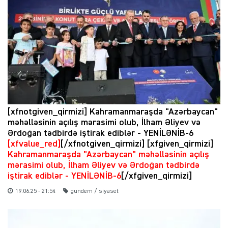
[xfnotgiven_qirmizi] Kahramanmaraşda "Azərbaycan"
məhəlləsinin açılış mərasimi olub, İlham Əliyev və
Ərdoğan tədbirdə iştirak ediblər - YENİLƏNİB-6
[xfvalue_red]
[/xfnotgiven_qirmizi] [xfgiven_qirmizi]
Kahramanmaraşda "Azərbaycan" məhəlləsinin açılış
mərasimi olub, İlham Əliyev və Ərdoğan tədbirdə
iştirak ediblər - YENİLƏNİB-6
[/xfgiven_qirmizi]
19.06.25 - 21:54
gundem / siyaset