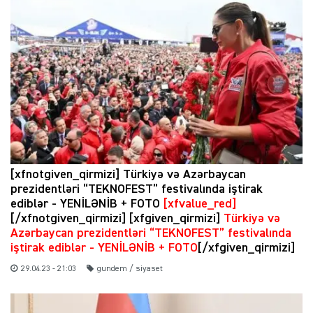
[xfnotgiven_qirmizi] Türkiyə və Azərbaycan
prezidentləri “TEKNOFEST” festivalında iştirak
ediblər - YENİLƏNİB + FOTO
[xfvalue_red]
[/xfnotgiven_qirmizi] [xfgiven_qirmizi]
Türkiyə və
Azərbaycan prezidentləri “TEKNOFEST” festivalında
iştirak ediblər - YENİLƏNİB + FOTO
[/xfgiven_qirmizi]
29.04.23 - 21:03
gundem / siyaset