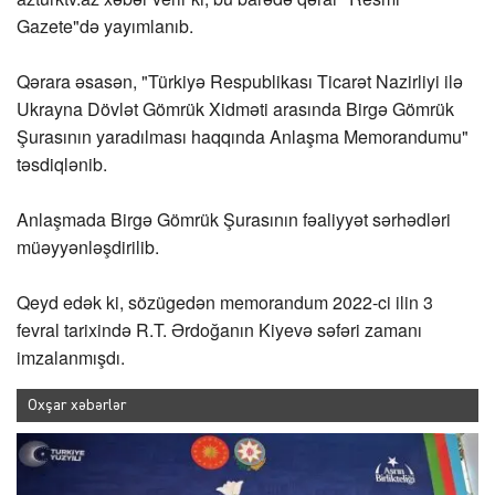
Gazete"də yayımlanıb.
Qərara əsasən, "Türkiyə Respublikası Ticarət Nazirliyi ilə
Ukrayna Dövlət Gömrük Xidməti arasında Birgə Gömrük
Şurasının yaradılması haqqında Anlaşma Memorandumu"
təsdiqlənib.
Anlaşmada Birgə Gömrük Şurasının fəaliyyət sərhədləri
müəyyənləşdirilib.
Qeyd edək ki, sözügedən memorandum 2022-ci ilin 3
fevral tarixində R.T. Ərdoğanın Kiyevə səfəri zamanı
imzalanmışdı.
Oxşar xəbərlər