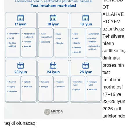
ƏT
ALLAHVE
RDİYEV
azturktv.az
Təhsilverə
nlərin
sertifikatlaş
dırılması
prosesinin
test
imtahanı
mərhələsi
17–19 və
23–25 iyun
2026-cı il
tarixlərində
təşkil olunacaq.