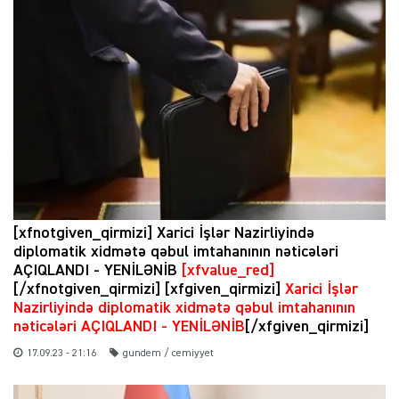
[xfnotgiven_qirmizi] Xarici İşlər Nazirliyində
diplomatik xidmətə qəbul imtahanının nəticələri
AÇIQLANDI - YENİLƏNİB
[xfvalue_red]
[/xfnotgiven_qirmizi] [xfgiven_qirmizi]
Xarici İşlər
Nazirliyində diplomatik xidmətə qəbul imtahanının
nəticələri AÇIQLANDI - YENİLƏNİB
[/xfgiven_qirmizi]
17.09.23 - 21:16
gundem / cemiyyet