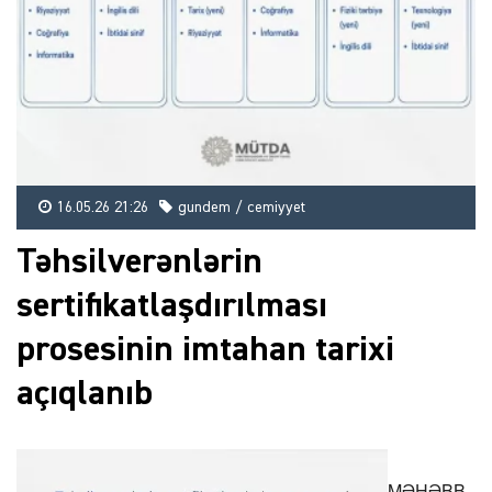
16.05.26 21:26
gundem / cemiyyet
Təhsilverənlərin
sertifikatlaşdırılması
prosesinin imtahan tarixi
açıqlanıb
MƏHƏBB