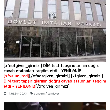
[xfnotgiven_qirmizi] DİM test tapşırıqlarının doğru
cavab etalonları təqdim etdi - YENİLƏNİB
[xfvalue_red]
[/xfnotgiven_qirmizi] [xfgiven_qirmizi]
DİM test tapşırıqlarının doğru cavab etalonları təqdim
etdi - YENİLƏNİB
[/xfgiven_qirmizi]
11.02.24 - 20:43
gundem / cemiyyet