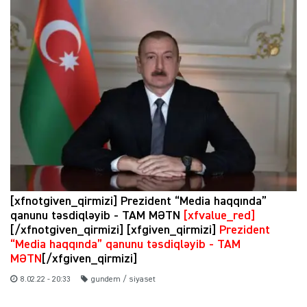
[xfnotgiven_qirmizi] Prezident “Media haqqında”
qanunu təsdiqləyib - TAM MƏTN
[xfvalue_red]
[/xfnotgiven_qirmizi] [xfgiven_qirmizi]
Prezident
“Media haqqında” qanunu təsdiqləyib - TAM
MƏTN
[/xfgiven_qirmizi]
8.02.22 - 20:33
gundem / siyaset