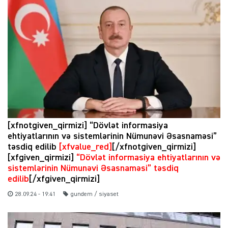
[xfnotgiven_qirmizi] “Dövlət informasiya
ehtiyatlarının və sistemlərinin Nümunəvi Əsasnaməsi”
təsdiq edilib
[xfvalue_red]
[/xfnotgiven_qirmizi]
[xfgiven_qirmizi]
“Dövlət informasiya ehtiyatlarının və
sistemlərinin Nümunəvi Əsasnaməsi” təsdiq
edilib
[/xfgiven_qirmizi]
28.09.24 - 19:41
gundem / siyaset