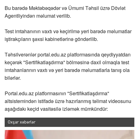
Bu barədə Məktəbəqədər və Ümumi Təhsil üzrə Dövlət
Agentliyindən məlumat verilib.
Test imtahanının vaxtı və keçirilmə yeri barədə məlumatlar
iştirakçıların şəxsi kabinetlərinə göndərilib.
Təhsilverənlər portal.edu.az platformasında qeydiyyatdan
keçərək "Sertifikatlaşdırma" bölməsinə daxil olmaqla test
imtahanlarının vaxtı və yeri barədə məlumatlarla tanış ola
bilərlər.
Portal.edu.az platformasının "Sertifikatlaşdırma"
altsistemindən istifadə üzrə hazırlanmış təlimat videosunu
aşağıdakı keçid vasitəsilə izləmək mümkündür:
Oxşar xəbərlər