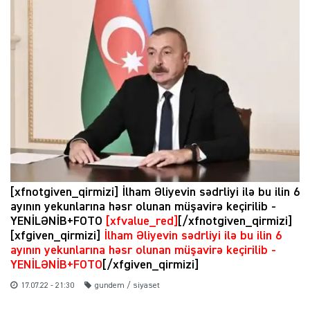
[xfnotgiven_qirmizi] İlham Əliyevin sədrliyi ilə bu ilin 6
ayının yekunlarına həsr olunan müşavirə keçirilib -
YENİLƏNİB+FOTO
[xfvalue_red]
[/xfnotgiven_qirmizi]
[xfgiven_qirmizi]
İlham Əliyevin sədrliyi ilə bu ilin 6
ayının yekunlarına həsr olunan müşavirə keçirilib -
YENİLƏNİB+FOTO
[/xfgiven_qirmizi]
17.07.22 - 21:30
gundem / siyaset