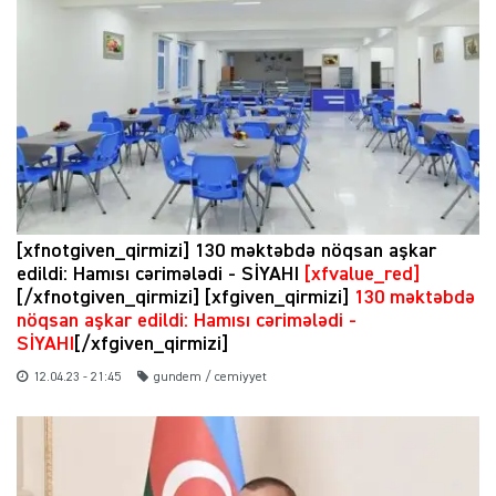
[xfnotgiven_qirmizi] 130 məktəbdə nöqsan aşkar
edildi: Hamısı cərimələdi - SİYAHI
[xfvalue_red]
[/xfnotgiven_qirmizi] [xfgiven_qirmizi]
130 məktəbdə
nöqsan aşkar edildi: Hamısı cərimələdi -
SİYAHI
[/xfgiven_qirmizi]
12.04.23 - 21:45
gundem / cemiyyet