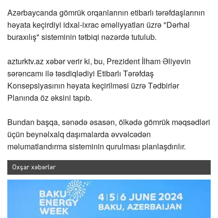
Azərbaycanda gömrük orqanlarının etibarlı tərəfdaşlarının
həyata keçirdiyi idxal-ixrac əməliyyatları üzrə "Dərhal
buraxılış" sisteminin tətbiqi nəzərdə tutulub.
azturktv.az
xəbər verir ki, bu, Prezident İlham Əliyevin
sərəncamı ilə təsdiqlədiyi Etibarlı Tərəfdaş
Konsepsiyasının həyata keçirilməsi üzrə Tədbirlər
Planında öz əksini tapıb.
Bundan başqa, sənədə əsasən, ölkədə gömrük məqsədləri
üçün beynəlxalq daşımalarda əvvəlcədən
məlumatlandırma sisteminin qurulması planlaşdırılır.
Oxşar xəbərlər