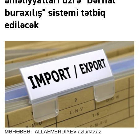
əməliyyatları üzrə "Dərhal
buraxılış" sistemi tətbiq
ediləcək
MƏHƏBBƏT ALLAHVERDİYEV
azturktv.az