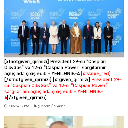
[xfnotgiven_qirmizi] Prezident 29-cu “Caspian
Oil&Gas” və 12-ci “Caspian Power” sərgilərinin
açılışında çıxış edib - YENİLƏNİB-4
[xfvalue_red]
[/xfnotgiven_qirmizi] [xfgiven_qirmizi]
Prezident 29-
cu “Caspian Oil&Gas” və 12-ci “Caspian Power”
sərgilərinin açılışında çıxış edib - YENİLƏNİB-
4
[/xfgiven_qirmizi]
4.06.24 - 21:54
gundem / siyaset