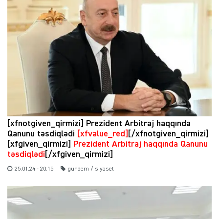
[xfnotgiven_qirmizi] Prezident Arbitraj haqqında
Qanunu təsdiqlədi
[xfvalue_red]
[/xfnotgiven_qirmizi]
[xfgiven_qirmizi]
Prezident Arbitraj haqqında Qanunu
təsdiqlədi
[/xfgiven_qirmizi]
25.01.24 - 20:15
gundem / siyaset