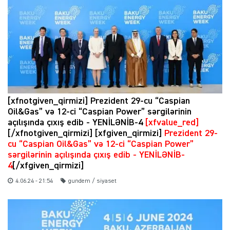
[xfnotgiven_qirmizi] Prezident 29-cu “Caspian
Oil&Gas” və 12-ci “Caspian Power” sərgilərinin
açılışında çıxış edib - YENİLƏNİB-4
[xfvalue_red]
[/xfnotgiven_qirmizi] [xfgiven_qirmizi]
Prezident 29-
cu “Caspian Oil&Gas” və 12-ci “Caspian Power”
sərgilərinin açılışında çıxış edib - YENİLƏNİB-
4
[/xfgiven_qirmizi]
4.06.24 - 21:54
gundem / siyaset