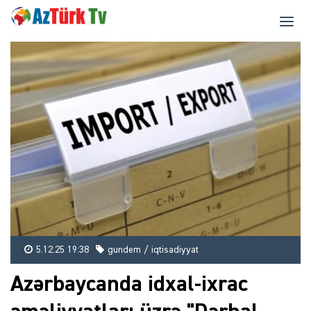
5.12.25 19:38
gundem / iqtisadiyyat
Azərbaycanda idxal-ixrac