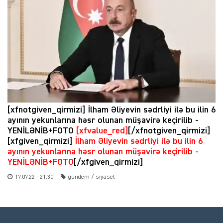
[xfnotgiven_qirmizi] İlham Əliyevin sədrliyi ilə bu ilin 6
ayının yekunlarına həsr olunan müşavirə keçirilib -
YENİLƏNİB+FOTO
[xfvalue_red]
[/xfnotgiven_qirmizi]
[xfgiven_qirmizi]
İlham Əliyevin sədrliyi ilə bu ilin 6
ayının yekunlarına həsr olunan müşavirə keçirilib -
YENİLƏNİB+FOTO
[/xfgiven_qirmizi]
17.07.22 - 21:30
gundem / siyaset