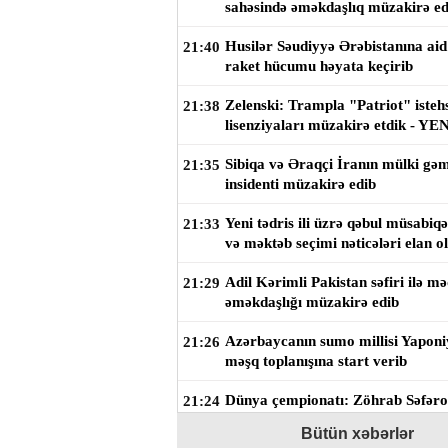
sahəsində əməkdaşlıq müzakirə ed
Husilər Səudiyyə Ərəbistanına aid
21:40
raket hücumu həyata keçirib
Zelenski: Trampla "Patriot" isteh
21:38
lisenziyaları müzakirə etdik - 
Sibiqa və Əraqçi İranın mülki gəmi
21:35
insidenti müzakirə edib
Yeni tədris ili üzrə qəbul müsabiqə
21:33
və məktəb seçimi nəticələri elan o
Adil Kərimli Pakistan səfiri ilə m
21:29
əməkdaşlığı müzakirə edib
Azərbaycanın sumo millisi Yaponi
21:26
məşq toplanışına start verib
Dünya çempionatı: Zöhrab Səfərov
21:24
mərhələsində ilk görüşünü keçirib
Bütün xəbərlər