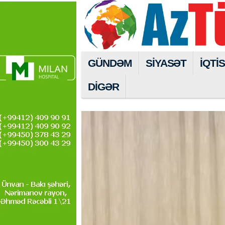
GÜNDƏM
SİYASƏT
İQTİ
DİGƏR