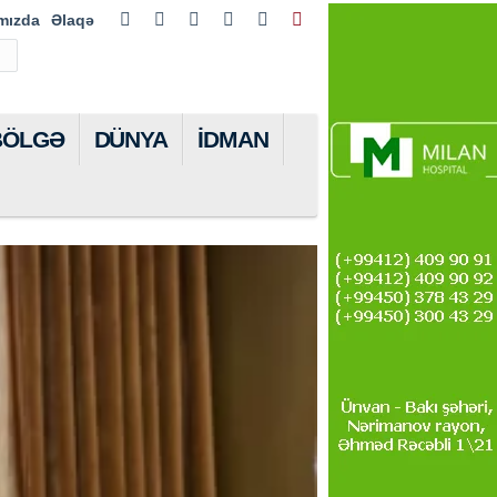
mızda
Əlaqə
BÖLGƏ
DÜNYA
İDMAN