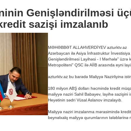
ninin Genişləndirilməsi üç
kredit sazişi imzalanıb
MƏHƏBBƏT ALLAHVERDİYEV
azturktv.az
Azərbaycan ilə Asiya İnfrastruktur İnvestisiy
Genişləndirilməsi Layihəsi - I Mərhələ" üzrə 
Metropoliteni" QSC ilə AİİB arasında eyni layi
azturktv.az
bu barədə Maliyyə Nazirliyinə isti
180 milyon ABŞ dolları həcmində kredit müq
maliyyə naziri Sahil Babayev, layihə sazişini
Heyətinin sədri Vüsal Aslanov imzalayıb.
Maliyyə naziri imzalanma mərasimində kredit 
beynəlxalq maliyyə qurumlarının tələblərinə mü