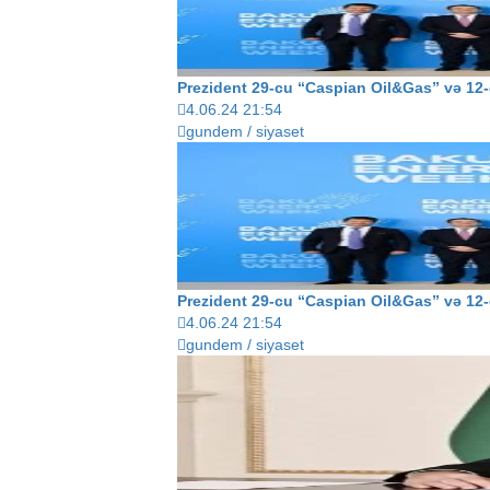
Prezident 29-cu “Caspian Oil&Gas” və 12-c
4.06.24 21:54
gundem / siyaset
Prezident 29-cu “Caspian Oil&Gas” və 12-c
4.06.24 21:54
gundem / siyaset