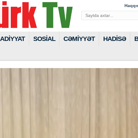
Haqqı
SADİYYAT
SOSİAL
CƏMİYYƏT
HADİSƏ