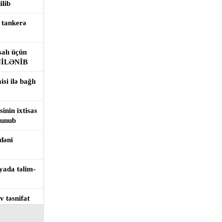
ilib
 tankerə
salı üçün
YENİLƏNİB
si ilə bağlı
sinin ixtisas
lunub
ədəni
yada təlim-
 təsnifat