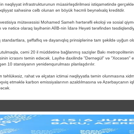
nin nəqliyyat infrastrukturunun müasirləşdirilməsi istiqamətində gerçəklə
qliyyat sahəsinə cəlb olunan ən böyük həcmli beynəlxalq kreditdir.
vestisiya mütəxəssisi Mohamed Sameh hərtərəfli ekoloji və sosial qiymətl
ı və nəticə olaraq layihənin AİİB-nin İdarə Heyəti tərəfindən təsdiqləndi
tandartlara, şəffaflıq və dayanıqlıq prinsiplərinə tam şəkildə uyğun o
tutulmaqla, cəmi 20 il müddətinə bağlanmış sazişlər Bakı metropolitenini
nin icrasını təmin edəcək. Layihə daxilində "Dərnəgül" və "Xocəsən" ele
əşən 10 stansiyanın yenidənqurulması planlaşdırılır.
in təhlükəsiz, rahat və əlçatan ictimai nəqliyyatla təmin olunmasına xid
əşviq etməklə karbon emissiyalarının azaldılmasına və Azərbaycanın iqli
rəcək.