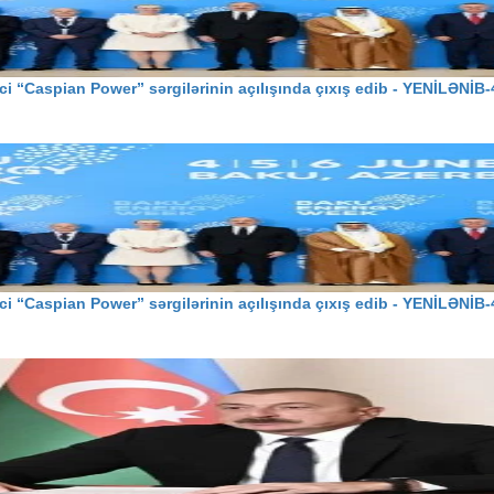
i “Caspian Power” sərgilərinin açılışında çıxış edib - YENİLƏNİB-
i “Caspian Power” sərgilərinin açılışında çıxış edib - YENİLƏNİB-