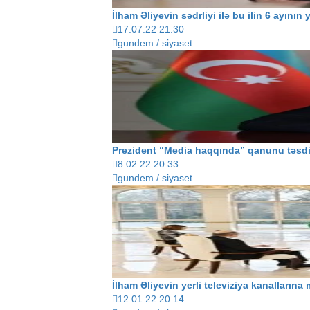
İlham Əliyevin sədrliyi ilə bu ilin 6 ayın
17.07.22 21:30
gundem / siyaset
Prezident “Media haqqında” qanunu təsd
8.02.22 20:33
gundem / siyaset
İlham Əliyevin yerli televiziya kanallar
12.01.22 20:14