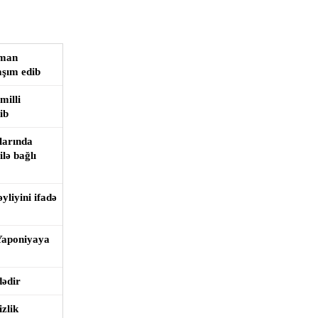
iman
aşım edib
milli
ib
larında
lə bağlı
liyini ifadə
 Yaponiyaya
dədir
izlik