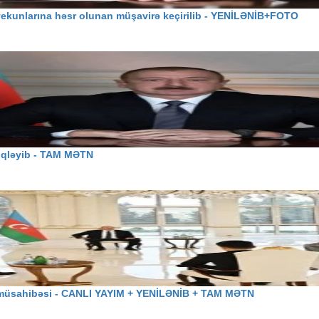
ın yekunlarına həsr olunan müşavirə keçirilib - YENİLƏNİB+FOTO
iqləyib - TAM MƏTN
ına müsahibəsi - CANLI YAYIM + YENİLƏNİB + TAM MƏTN