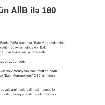
ün AİİB ilə 180
a Bankı (AİİB) arasında "Bakı Metropoliteninin
kredit müqaviləsi, eləcə də "Bakı
hə üzrə layihə sazişi imzalanıb.
nadən xəbər verir.
aviləsini Azərbaycan Hökuməti adından
 isə "Bakı Metropoliteni" QSC-nin İdarə
vəsaitlərinin cəlb edilməsi məqsədilə
vafiq olaraq əhatəli hazırlıq işlərinin