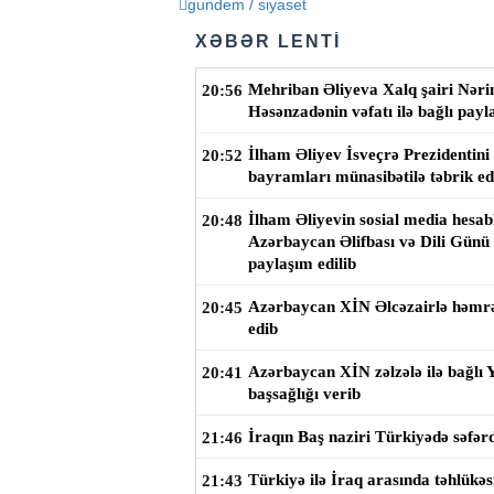
gundem / siyaset
XƏBƏR LENTİ
Mehriban Əliyeva Xalq şairi Nər
20:56
Həsənzadənin vəfatı ilə bağlı payl
İlham Əliyev İsveçrə Prezidentini 
20:52
bayramları münasibətilə təbrik ed
İlham Əliyevin sosial media hesab
20:48
Azərbaycan Əlifbası və Dili Günü i
paylaşım edilib
Azərbaycan XİN Əlcəzairlə həmrəy
20:45
edib
Azərbaycan XİN zəlzələ ilə bağlı
20:41
başsağlığı verib
İraqın Baş naziri Türkiyədə səfər
21:46
Türkiyə ilə İraq arasında təhlükəs
21:43