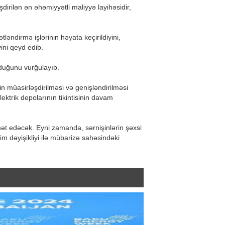
şdirilən ən əhəmiyyətli maliyyə layihəsidir,
əndirmə işlərinin həyata keçirildiyini,
yini qeyd edib.
lduğunu vurğulayıb.
n müasirləşdirilməsi və genişləndirilməsi
ktrik depolarının tikintisinin davam
mət edəcək. Eyni zamanda, sərnişinlərin şəxsi
m dəyişikliyi ilə mübarizə sahəsindəki