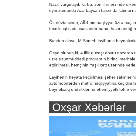
Nazir vurğulayıb ki, bu, son illər ərzində ölkə
eyni zamanda Azərbaycan tarixində ictimai nə
Öz növbəsində, AİİB-nin nəqliyyat üzrə baş in
texniki-iqtisadi əsaslandırmanın hazırlandığın
Bundan əlavə, M.Sameh layihənin beynəlxalq s
Qeyd olunub ki, 4 illik güzəşt dövrü nəzərdə 
üzrə uzunmüddətli proqramın birinci mərhələsi
etdirilməsi, həmçinin Yaşıl xətt üzərində yerl
Layihənin həyata keçirilməsi şəhər sakinlərin
avtomobillərdən metro nəqliyyatına keçidini t
beynəlxalq öhdəliklərinə əhəmiyyətli töhfə ve
Oxşar Xəbərlər