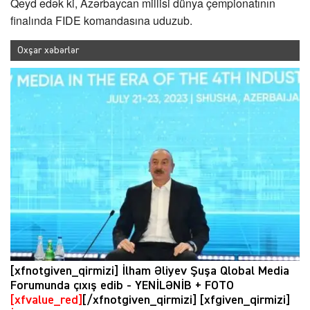
Qeyd edək ki, Azərbaycan millisi dünya çempionatının
finalında FIDE komandasına uduzub.
Oxşar xəbərlər
[xfnotgiven_qirmizi] İlham Əliyev Şuşa Qlobal Media
Forumunda çıxış edib - YENİLƏNİB + FOTO
[xfvalue_red]
[/xfnotgiven_qirmizi] [xfgiven_qirmizi]