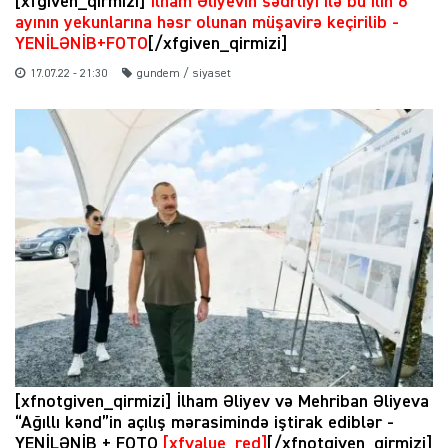
[xfgiven_qirmizi]
İlham Əliyevin sədrliyi ilə bu ilin 6
ayının yekunlarına həsr olunan müşavirə keçirilib -
YENİLƏNİB+FOTO
[/xfgiven_qirmizi]
17.07.22 - 21:30
gundem / siyaset
[xfnotgiven_qirmizi] İlham Əliyev və Mehriban Əliyeva
“Ağıllı kənd”in açılış mərasimində iştirak ediblər -
YENİLƏNİB + FOTO
[xfvalue_red]
[/xfnotgiven_qirmizi]