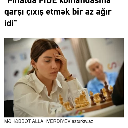
"Finalda FIDE komandasına
qarşı çıxış etmək bir az ağır
idi"
MƏHƏBBƏT ALLAHVERDİYEV
azturktv.az