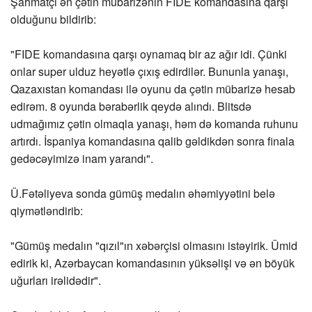
Şahmatçı ən çətin mübarizənin FIDE komandasına qarşı
olduğunu bildirib:
"FIDE komandasına qarşı oynamaq bir az ağır idi. Çünki
onlar super ulduz heyətlə çıxış edirdilər. Bununla yanaşı,
Qazaxıstan komandası ilə oyunu da çətin mübarizə hesab
edirəm. 8 oyunda bərabərlik qeydə alındı. Blitsdə
udmağımız çətin olmaqla yanaşı, həm də komanda ruhunu
artırdı. İspaniya komandasına qalib gəldikdən sonra finala
gedəcəyimizə inam yarandı".
Ü.Fətəliyeva sonda gümüş medalın əhəmiyyətini belə
qiymətləndirib:
"Gümüş medalın "qızıl"ın xəbərçisi olmasını istəyirik. Ümid
edirik ki, Azərbaycan komandasının yüksəlişi və ən böyük
uğurları irəlidədir".