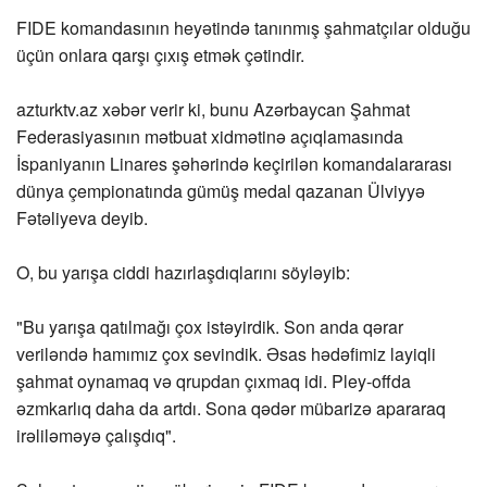
FIDE komandasının heyətində tanınmış şahmatçılar olduğu
üçün onlara qarşı çıxış etmək çətindir.
azturktv.az
xəbər verir ki, bunu Azərbaycan Şahmat
Federasiyasının mətbuat xidmətinə açıqlamasında
İspaniyanın Linares şəhərində keçirilən komandalararası
dünya çempionatında gümüş medal qazanan Ülviyyə
Fətəliyeva deyib.
O, bu yarışa ciddi hazırlaşdıqlarını söyləyib:
"Bu yarışa qatılmağı çox istəyirdik. Son anda qərar
veriləndə hamımız çox sevindik. Əsas hədəfimiz layiqli
şahmat oynamaq və qrupdan çıxmaq idi. Pley-offda
əzmkarlıq daha da artdı. Sona qədər mübarizə apararaq
irəliləməyə çalışdıq".