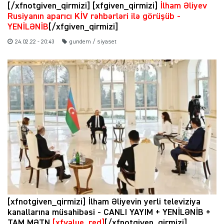
[/xfnotgiven_qirmizi] [xfgiven_qirmizi]
İlham Əliyev
Rusiyanın aparıcı KİV rəhbərləri ilə görüşüb -
YENİLƏNİB
[/xfgiven_qirmizi]
24.02.22 - 20:43
gundem / siyaset
[xfnotgiven_qirmizi] İlham Əliyevin yerli televiziya
kanallarına müsahibəsi - CANLI YAYIM + YENİLƏNİB +
TAM MƏTN
[xfvalue_red]
[/xfnotgiven_qirmizi]