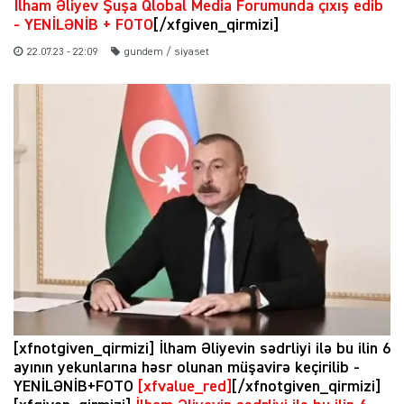
İlham Əliyev Şuşa Qlobal Media Forumunda çıxış edib
- YENİLƏNİB + FOTO
[/xfgiven_qirmizi]
22.07.23 - 22:09
gundem / siyaset
[xfnotgiven_qirmizi] İlham Əliyevin sədrliyi ilə bu ilin 6
ayının yekunlarına həsr olunan müşavirə keçirilib -
YENİLƏNİB+FOTO
[xfvalue_red]
[/xfnotgiven_qirmizi]