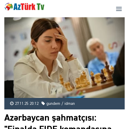
27.11.25 20:12
gundem / idman
Azərbaycan şahmatçısı: