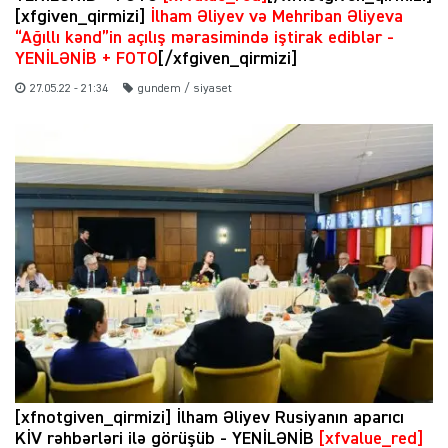
[xfgiven_qirmizi]
İlham Əliyev və Mehriban Əliyeva
“Ağıllı kənd”in açılış mərasimində iştirak ediblər -
YENİLƏNİB + FOTO
[/xfgiven_qirmizi]
27.05.22 - 21:34
gundem / siyaset
[xfnotgiven_qirmizi] İlham Əliyev Rusiyanın aparıcı
KİV rəhbərləri ilə görüşüb - YENİLƏNİB
[xfvalue_red]