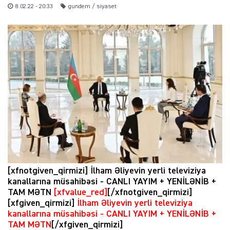
8.02.22 - 20:33
gundem / siyaset
[xfnotgiven_qirmizi] İlham Əliyevin yerli televiziya
kanallarına müsahibəsi - CANLI YAYIM + YENİLƏNİB +
TAM MƏTN
[xfvalue_red]
[/xfnotgiven_qirmizi]
[xfgiven_qirmizi]
İlham Əliyevin yerli televiziya
kanallarına müsahibəsi - CANLI YAYIM + YENİLƏNİB +
TAM MƏTN
[/xfgiven_qirmizi]