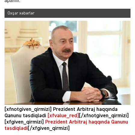
aparılır.
Oxşar xəbərlər
[xfnotgiven_qirmizi] Prezident Arbitraj haqqında
Qanunu təsdiqlədi
[xfvalue_red]
[/xfnotgiven_qirmizi]
[xfgiven_qirmizi]
Prezident Arbitraj haqqında Qanunu
təsdiqlədi
[/xfgiven_qirmizi]