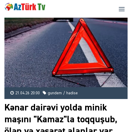
21.04.26 20:00
gundem / hadise
Kənar dairəvi yolda minik
maşını "Kamaz"la toqquşub,
ölən və xəsarət alanlar var