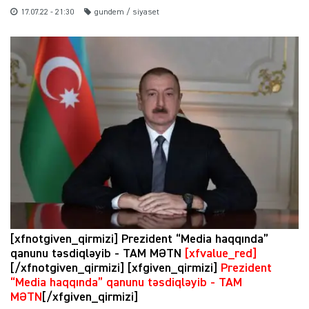
17.07.22 - 21:30
gundem / siyaset
[xfnotgiven_qirmizi] Prezident “Media haqqında”
qanunu təsdiqləyib - TAM MƏTN
[xfvalue_red]
[/xfnotgiven_qirmizi] [xfgiven_qirmizi]
Prezident
“Media haqqında” qanunu təsdiqləyib - TAM
MƏTN
[/xfgiven_qirmizi]