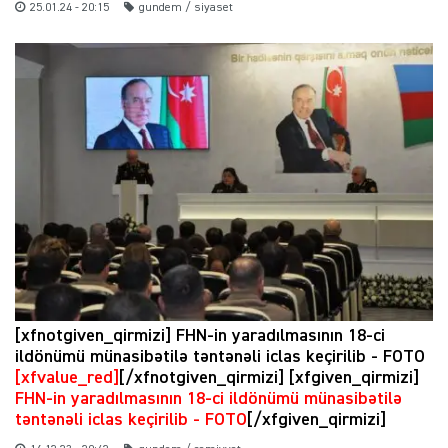
25.01.24 - 20:15
gundem / siyaset
[xfnotgiven_qirmizi] FHN-in yaradılmasının 18-ci
ildönümü münasibətilə təntənəli iclas keçirilib - FOTO
[xfvalue_red]
[/xfnotgiven_qirmizi] [xfgiven_qirmizi]
FHN-in yaradılmasının 18-ci ildönümü münasibətilə
təntənəli iclas keçirilib - FOTO
[/xfgiven_qirmizi]