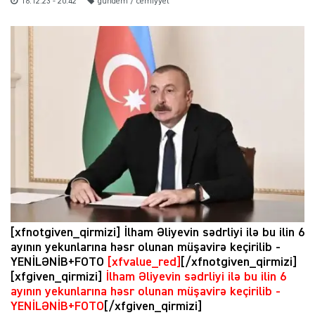
16.12.23 - 20:42
gundem / cemiyyet
[xfnotgiven_qirmizi] İlham Əliyevin sədrliyi ilə bu ilin 6
ayının yekunlarına həsr olunan müşavirə keçirilib -
YENİLƏNİB+FOTO
[xfvalue_red]
[/xfnotgiven_qirmizi]
[xfgiven_qirmizi]
İlham Əliyevin sədrliyi ilə bu ilin 6
ayının yekunlarına həsr olunan müşavirə keçirilib -
YENİLƏNİB+FOTO
[/xfgiven_qirmizi]