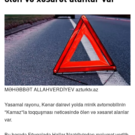
MƏHƏBBƏT ALLAHVERDİYEV
azturktv.az
Yasamal rayonu, Kənar dairəvi yolda minik avtomobilinin
"Kamaz"la toqquşması nəticəsində ölən və xəsarət alanlar
var.
Bu barədə Fövqəladə Hallar Nazirliyindən məlumat verilib.