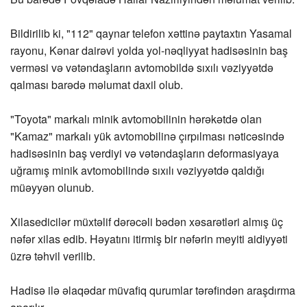
Bildirilib ki, "112" qaynar telefon xəttinə paytaxtın Yasamal
rayonu, Kənar dairəvi yolda yol-nəqliyyat hadisəsinin baş
verməsi və vətəndaşların avtomobildə sıxılı vəziyyətdə
qalması barədə məlumat daxil olub.
"Toyota" markalı minik avtomobilinin hərəkətdə olan
"Kamaz" markalı yük avtomobilinə çırpılması nəticəsində
hadisəsinin baş verdiyi və vətəndaşların deformasiyaya
uğramış minik avtomobilində sıxılı vəziyyətdə qaldığı
müəyyən olunub.
Xilasedicilər müxtəlif dərəcəli bədən xəsarətləri almış üç
nəfər xilas edib. Həyatını itirmiş bir nəfərin meyiti aidiyyəti
üzrə təhvil verilib.
Hadisə ilə əlaqədar müvafiq qurumlar tərəfindən araşdırma