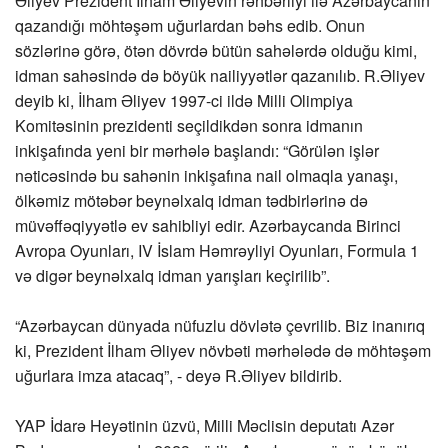
Əliyev Prezident İlham Əliyevin rəhbərliyi ilə Azərbaycanın
qazandığı möhtəşəm uğurlardan bəhs edib. Onun
sözlərinə görə, ötən dövrdə bütün sahələrdə olduğu kimi,
idman sahəsində də böyük nailiyyətlər qazanılıb. R.Əliyev
deyib ki, İlham Əliyev 1997-ci ildə Milli Olimpiya
Komitəsinin prezidenti seçildikdən sonra idmanın
inkişafında yeni bir mərhələ başlandı: “Görülən işlər
nəticəsində bu sahənin inkişafına nail olmaqla yanaşı,
ölkəmiz mötəbər beynəlxalq idman tədbirlərinə də
müvəffəqiyyətlə ev sahibliyi edir. Azərbaycanda Birinci
Avropa Oyunları, IV İslam Həmrəyliyi Oyunları, Formula 1
və digər beynəlxalq idman yarışları keçirilib”.
“Azərbaycan dünyada nüfuzlu dövlətə çevrilib. Biz inanırıq
ki, Prezident İlham Əliyev növbəti mərhələdə də möhtəşəm
uğurlara imza atacaq”, - deyə R.Əliyev bildirib.
YAP İdarə Heyətinin üzvü, Milli Məclisin deputatı Azər