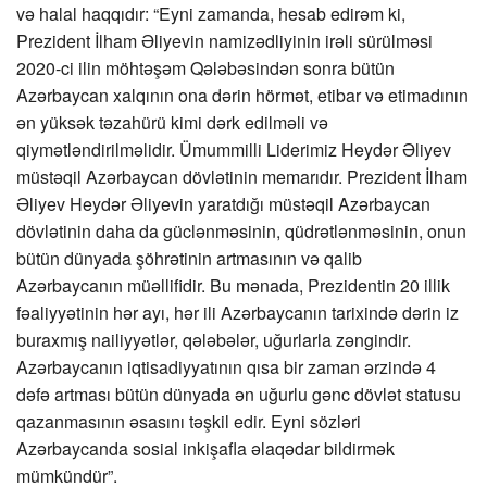
və halal haqqıdır: “Eyni zamanda, hesab edirəm ki,
Prezident İlham Əliyevin namizədliyinin irəli sürülməsi
2020-ci ilin möhtəşəm Qələbəsindən sonra bütün
Azərbaycan xalqının ona dərin hörmət, etibar və etimadının
ən yüksək təzahürü kimi dərk edilməli və
qiymətləndirilməlidir. Ümummilli Liderimiz Heydər Əliyev
müstəqil Azərbaycan dövlətinin memarıdır. Prezident İlham
Əliyev Heydər Əliyevin yaratdığı müstəqil Azərbaycan
dövlətinin daha da güclənməsinin, qüdrətlənməsinin, onun
bütün dünyada şöhrətinin artmasının və qalib
Azərbaycanın müəllifidir. Bu mənada, Prezidentin 20 illik
fəaliyyətinin hər ayı, hər ili Azərbaycanın tarixində dərin iz
buraxmış nailiyyətlər, qələbələr, uğurlarla zəngindir.
Azərbaycanın iqtisadiyyatının qısa bir zaman ərzində 4
dəfə artması bütün dünyada ən uğurlu gənc dövlət statusu
qazanmasının əsasını təşkil edir. Eyni sözləri
Azərbaycanda sosial inkişafla əlaqədar bildirmək
mümkündür”.