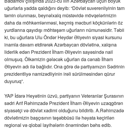
Badamov çıxışında 2023-cü ilin Azərbaycan üçün böyük
uğurlarla yadda qaldığını deyib: “Dövlət suverenliyinin tam
təmin olunması, beynəlxalq müstəvidə mövqelərimizin
daha da möhkəmlənməsi, keçmiş məcburi köçkünlərin öz
yurdlarına qayıdışı möhtəşəm uğurların nümunəsidir. Təbii
ki, bu uğurlara Ulu Öndər Heydər Əliyevin siyasi kursunu
inamla davam etdirərək Azərbaycan dövlətinə, xalqına
liderlik edən Prezident İlham Əliyevin sayəsində nail
olmuşuq. Ölkəmizin gələcək uğurları da cənab İlham
Əliyevin adı ilə bağlıdır. Ona görə də partiyamızın Sədrinin
prezidentliyə namizədliyinin irəli sürülməsindən qürur
duyuruq”.
YAP İdarə Heyətinin üzvü, partiyanın Veteranlar Şurasının
sədri Arif Rəhimzadə Prezident İlham Əliyevin uzaqgörən
siyasətçi və dövlət xadimi olduğunu bildirib. A.Rəhimzadə
dövlətimizin başçısının təşəbbüsü ilə həyata keçirilən
regional və qlobal layihələrin önəmindən bəhs edib.