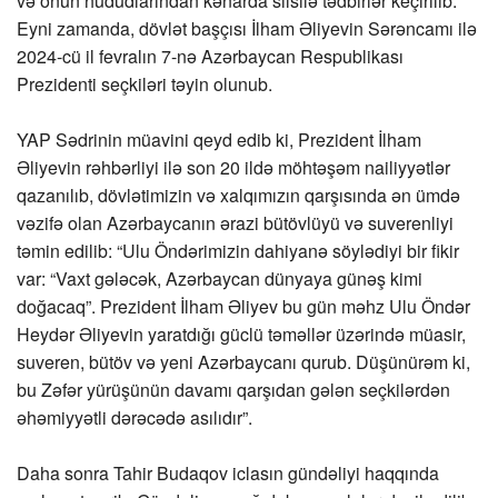
və onun hüdudlarından kənarda silsilə tədbirlər keçirilib.
Eyni zamanda, dövlət başçısı İlham Əliyevin Sərəncamı ilə
2024-cü il fevralın 7-nə Azərbaycan Respublikası
Prezidenti seçkiləri təyin olunub.
YAP Sədrinin müavini qeyd edib ki, Prezident İlham
Əliyevin rəhbərliyi ilə son 20 ildə möhtəşəm nailiyyətlər
qazanılıb, dövlətimizin və xalqımızın qarşısında ən ümdə
vəzifə olan Azərbaycanın ərazi bütövlüyü və suverenliyi
təmin edilib: “Ulu Öndərimizin dahiyanə söylədiyi bir fikir
var: “Vaxt gələcək, Azərbaycan dünyaya günəş kimi
doğacaq”. Prezident İlham Əliyev bu gün məhz Ulu Öndər
Heydər Əliyevin yaratdığı güclü təməllər üzərində müasir,
suveren, bütöv və yeni Azərbaycanı qurub. Düşünürəm ki,
bu Zəfər yürüşünün davamı qarşıdan gələn seçkilərdən
əhəmiyyətli dərəcədə asılıdır”.
Daha sonra Tahir Budaqov iclasın gündəliyi haqqında