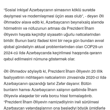
“Sosial inkişaf Azərbaycanın simasının köklü surətdə
dəyişməsi və modernləşməsi üçün əsas olub”, - deyən Əli
Əhmədov əlavə edib ki, Azərbaycanın beynəlxalq aləmdə
hörmətinin və nüfuzunun artması da Prezident İlham
Əliyevin həyata keçirdiyi siyasətin uğurlu nəticələrindən
biridir. Bunun bariz ifadəsi kimi bir neçə gün bundan əvvəl
qlobal gündəliyin aktual problemlərindən olan COP29-un
2024-cü ildə Azərbaycanda keçirilməsi haqqında qərarın
qəbul edilməsini nümunə göstərmək olar.
Əli Əhmədov söyləyib ki, Prezident İlham Əliyevin 20 illik
fəaliyyətinin möhtəşəm nəticələrinin zirvəsində 2020-ci ildə
Azərbaycanın qazandığı tarixi Zəfər dayanır. Bütün
bunların hamısı Azərbaycanın xalqının qəlbində İlham
Əliyevlə əlaqədar bir vəfa borcu hissi formalaşdırıb.
“Prezident İlham Əliyevin namizədliyinin irəli sürülməsi
Azərbaycan vətəndaşlarının ona bəslədiyi böyük ümidlərlə