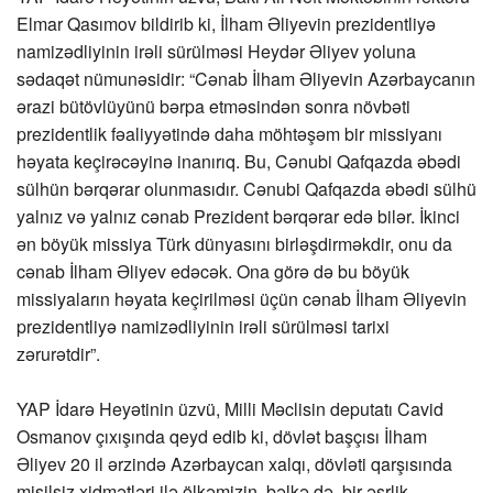
Elmar Qasımov bildirib ki, İlham Əliyevin prezidentliyə
namizədliyinin irəli sürülməsi Heydər Əliyev yoluna
sədaqət nümunəsidir: “Cənab İlham Əliyevin Azərbaycanın
ərazi bütövlüyünü bərpa etməsindən sonra növbəti
prezidentlik fəaliyyətində daha möhtəşəm bir missiyanı
həyata keçirəcəyinə inanırıq. Bu, Cənubi Qafqazda əbədi
sülhün bərqərar olunmasıdır. Cənubi Qafqazda əbədi sülhü
yalnız və yalnız cənab Prezident bərqərar edə bilər. İkinci
ən böyük missiya Türk dünyasını birləşdirməkdir, onu da
cənab İlham Əliyev edəcək. Ona görə də bu böyük
missiyaların həyata keçirilməsi üçün cənab İlham Əliyevin
prezidentliyə namizədliyinin irəli sürülməsi tarixi
zərurətdir”.
YAP İdarə Heyətinin üzvü, Milli Məclisin deputatı Cavid
Osmanov çıxışında qeyd edib ki, dövlət başçısı İlham
Əliyev 20 il ərzində Azərbaycan xalqı, dövləti qarşısında
misilsiz xidmətləri ilə ölkəmizin, bəlkə də, bir əsrlik