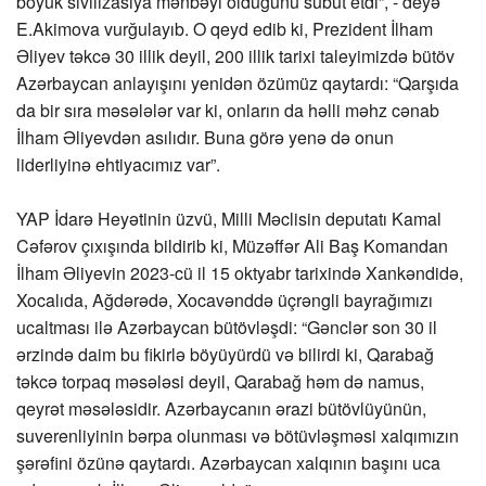
böyük sivilizasiya mənbəyi olduğunu sübut etdi”, - deyə
E.Akimova vurğulayıb. O qeyd edib ki, Prezident İlham
Əliyev təkcə 30 illik deyil, 200 illik tarixi taleyimizdə bütöv
Azərbaycan anlayışını yenidən özümüz qaytardı: “Qarşıda
da bir sıra məsələlər var ki, onların da həlli məhz cənab
İlham Əliyevdən asılıdır. Buna görə yenə də onun
liderliyinə ehtiyacımız var”.
YAP İdarə Heyətinin üzvü, Milli Məclisin deputatı Kamal
Cəfərov çıxışında bildirib ki, Müzəffər Ali Baş Komandan
İlham Əliyevin 2023-cü il 15 oktyabr tarixində Xankəndidə,
Xocalıda, Ağdərədə, Xocavənddə üçrəngli bayrağımızı
ucaltması ilə Azərbaycan bütövləşdi: “Gənclər son 30 il
ərzində daim bu fikirlə böyüyürdü və bilirdi ki, Qarabağ
təkcə torpaq məsələsi deyil, Qarabağ həm də namus,
qeyrət məsələsidir. Azərbaycanın ərazi bütövlüyünün,
suverenliyinin bərpa olunması və bötüvləşməsi xalqımızın
şərəfini özünə qaytardı. Azərbaycan xalqının başını uca