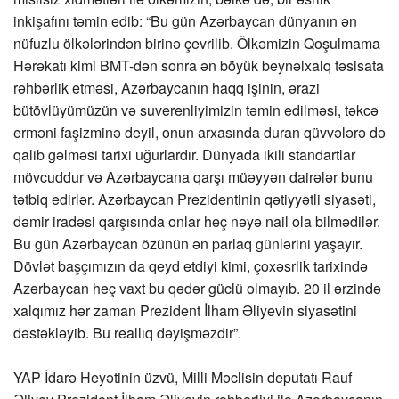
inkişafını təmin edib: “Bu gün Azərbaycan dünyanın ən
nüfuzlu ölkələrindən birinə çevrilib. Ölkəmizin Qoşulmama
Hərəkatı kimi BMT-dən sonra ən böyük beynəlxalq təsisata
rəhbərlik etməsi, Azərbaycanın haqq işinin, ərazi
bütövlüyümüzün və suverenliyimizin təmin edilməsi, təkcə
erməni faşizminə deyil, onun arxasında duran qüvvələrə də
qalib gəlməsi tarixi uğurlardır. Dünyada ikili standartlar
mövcuddur və Azərbaycana qarşı müəyyən dairələr bunu
tətbiq edirlər. Azərbaycan Prezidentinin qətiyyətli siyasəti,
dəmir iradəsi qarşısında onlar heç nəyə nail ola bilmədilər.
Bu gün Azərbaycan özünün ən parlaq günlərini yaşayır.
Dövlət başçımızın da qeyd etdiyi kimi, çoxəsrlik tarixində
Azərbaycan heç vaxt bu qədər güclü olmayıb. 20 il ərzində
xalqımız hər zaman Prezident İlham Əliyevin siyasətini
dəstəkləyib. Bu reallıq dəyişməzdir”.
YAP İdarə Heyətinin üzvü, Milli Məclisin deputatı Rauf