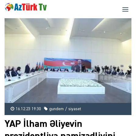
16.12.23 19:30
gundem / siyaset
YAP İlham Əliyevin