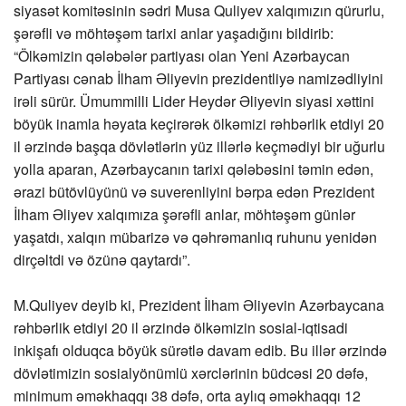
siyasət komitəsinin sədri Musa Quliyev xalqımızın qürurlu,
şərəfli və möhtəşəm tarixi anlar yaşadığını bildirib:
“Ölkəmizin qələbələr partiyası olan Yeni Azərbaycan
Partiyası cənab İlham Əliyevin prezidentliyə namizədliyini
irəli sürür. Ümummilli Lider Heydər Əliyevin siyasi xəttini
böyük inamla həyata keçirərək ölkəmizi rəhbərlik etdiyi 20
il ərzində başqa dövlətlərin yüz illərlə keçmədiyi bir uğurlu
yolla aparan, Azərbaycanın tarixi qələbəsini təmin edən,
ərazi bütövlüyünü və suverenliyini bərpa edən Prezident
İlham Əliyev xalqımıza şərəfli anlar, möhtəşəm günlər
yaşatdı, xalqın mübarizə və qəhrəmanlıq ruhunu yenidən
dirçəltdi və özünə qaytardı”.
M.Quliyev deyib ki, Prezident İlham Əliyevin Azərbaycana
rəhbərlik etdiyi 20 il ərzində ölkəmizin sosial-iqtisadi
inkişafı olduqca böyük sürətlə davam edib. Bu illər ərzində
dövlətimizin sosialyönümlü xərclərinin büdcəsi 20 dəfə,
minimum əməkhaqqı 38 dəfə, orta aylıq əməkhaqqı 12