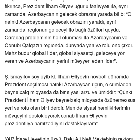
fikrincə, Prezident İlham Əliyev uğurlu fəaliyyəti ilə, eyni
zamanda, Azərbaycanın gələcək obrazını yarada bilib: “O
nəinki Azərbaycanın gələcək obrazını yaratdı, eyni
zamanda, regionun gələcəyi ilə bağlı özülləri qoydu.
Qarabağ probleminin həll olunması ilə Azərbaycanın və
Cənubi Qafqazın regionda, dünyada yeri və rolu önə çıxdı.
Məhz budur qlobal lider, qlobal siyasətçi, gələcəyə yön
verən və Azərbaycanın yerini müəyyən edən lider”.
Ş.İsmayılov söyləyib ki, İlham Əliyevin növbəti dönəmdə
Prezident seçilməsi nəinki Azərbaycan üçün, o cümlədən
beynəlxalq miqyasda da bir siyasi arzu və ümiddir: “Çünki
Prezident İlham Əliyev beynəlxalq miqyasda özünəməxsus
yeri və rolu olan bir liderdir. Mən də siyasi həmfikirlərimin
mövqeyini dəstəkləyərək cənab İlham Əliyevin
prezidentliyə namizədliyini dəstəkləyirəm”.
YAP İdarə Heyətinin üzvü, Bakı Ali Neft Məktəbinin rektoru