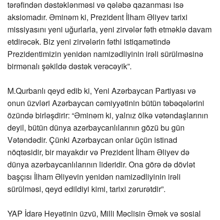
tərəfindən dəstəklənməsi və qələbə qazanması isə
aksiomadır. Əminəm ki, Prezident İlham Əliyev tarixi
missiyasını yeni uğurlarla, yeni zirvələr fəth etməklə davam
etdirəcək. Biz yeni zirvələrin fəthi istiqamətində
Prezidentimizin yenidən namizədliyinin irəli sürülməsinə
birmənalı şəkildə dəstək verəcəyik”.
M.Qurbanlı qeyd edib ki, Yeni Azərbaycan Partiyası və
onun üzvləri Azərbaycan cəmiyyətinin bütün təbəqələrini
özündə birləşdirir: “Əminəm ki, yalnız ölkə vətəndaşlarının
deyil, bütün dünya azərbaycanlılarının gözü bu gün
Vətəndədir. Çünki Azərbaycan onlar üçün istinad
nöqtəsidir, bir mayakdır və Prezident İlham Əliyev də
dünya azərbaycanlılarının lideridir. Ona görə də dövlət
başçısı İlham Əliyevin yenidən namizədliyinin irəli
sürülməsi, qeyd edildiyi kimi, tarixi zərurətdir”.
YAP İdarə Heyətinin üzvü, Milli Məclisin Əmək və sosial