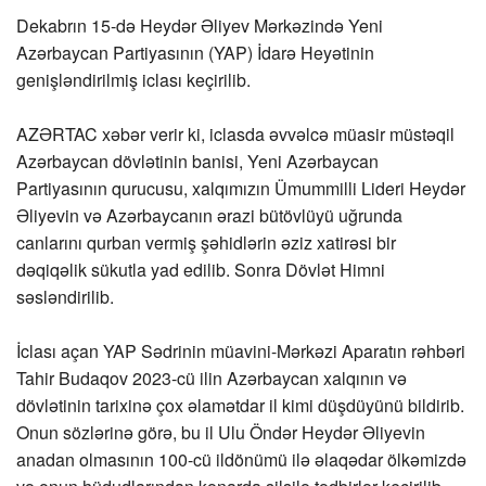
Dekabrın 15-də Heydər Əliyev Mərkəzində Yeni
Azərbaycan Partiyasının (YAP) İdarə Heyətinin
genişləndirilmiş iclası keçirilib.
AZƏRTAC xəbər verir ki, iclasda əvvəlcə müasir müstəqil
Azərbaycan dövlətinin banisi, Yeni Azərbaycan
Partiyasının qurucusu, xalqımızın Ümummilli Lideri Heydər
Əliyevin və Azərbaycanın ərazi bütövlüyü uğrunda
canlarını qurban vermiş şəhidlərin əziz xatirəsi bir
dəqiqəlik sükutla yad edilib. Sonra Dövlət Himni
səsləndirilib.
İclası açan YAP Sədrinin müavini-Mərkəzi Aparatın rəhbəri
Tahir Budaqov 2023-cü ilin Azərbaycan xalqının və
dövlətinin tarixinə çox əlamətdar il kimi düşdüyünü bildirib.
Onun sözlərinə görə, bu il Ulu Öndər Heydər Əliyevin
anadan olmasının 100-cü ildönümü ilə əlaqədar ölkəmizdə