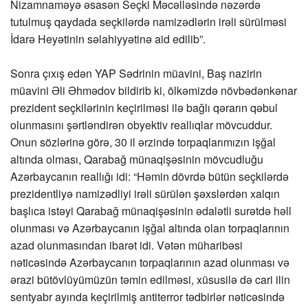
Nizamnaməyə əsasən Seçki Məcəlləsində nəzərdə
tutulmuş qaydada seçkilərdə namizədlərin irəli sürülməsi
İdarə Heyətinin səlahiyyətinə aid edilib”.
Sonra çıxış edən YAP Sədrinin müavini, Baş nazirin
müavini Əli Əhmədov bildirib ki, ölkəmizdə növbədənkənar
prezident seçkilərinin keçirilməsi ilə bağlı qərarın qəbul
olunmasını şərtləndirən obyektiv reallıqlar mövcuddur.
Onun sözlərinə görə, 30 il ərzində torpaqlarımızın işğal
altında olması, Qarabağ münaqişəsinin mövcudluğu
Azərbaycanın reallığı idi: “Həmin dövrdə bütün seçkilərdə
prezidentliyə namizədliyi irəli sürülən şəxslərdən xalqın
başlıca istəyi Qarabağ münaqişəsinin ədalətli surətdə həll
olunması və Azərbaycanın işğal altında olan torpaqlarının
azad olunmasından ibarət idi. Vətən müharibəsi
nəticəsində Azərbaycanın torpaqlarının azad olunması və
ərazi bütövlüyümüzün təmin edilməsi, xüsusilə də cari ilin
sentyabr ayında keçirilmiş antiterror tədbirlər nəticəsində