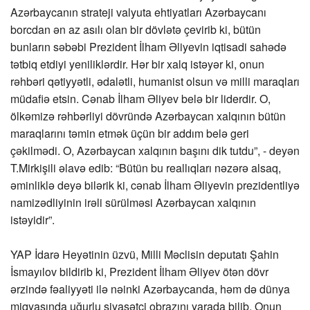
Azərbaycanın strateji valyuta ehtiyatları Azərbaycanı
borcdan ən az asılı olan bir dövlətə çevirib ki, bütün
bunların səbəbi Prezident İlham Əliyevin iqtisadi sahədə
tətbiq etdiyi yeniliklərdir. Hər bir xalq istəyər ki, onun
rəhbəri qətiyyətli, ədalətli, humanist olsun və milli maraqları
müdafiə etsin. Cənab İlham Əliyev belə bir liderdir. O,
ölkəmizə rəhbərliyi dövründə Azərbaycan xalqının bütün
maraqlarını təmin etmək üçün bir addım belə geri
çəkilmədi. O, Azərbaycan xalqının başını dik tutdu”, - deyən
T.Mirkişili əlavə edib: “Bütün bu reallıqları nəzərə alsaq,
əminliklə deyə bilərik ki, cənab İlham Əliyevin prezidentliyə
namizədliyinin irəli sürülməsi Azərbaycan xalqının
istəyidir”.
YAP İdarə Heyətinin üzvü, Milli Məclisin deputatı Şahin
İsmayılov bildirib ki, Prezident İlham Əliyev ötən dövr
ərzində fəaliyyəti ilə nəinki Azərbaycanda, həm də dünya
miqyasında uğurlu siyasətçi obrazını yarada bilib. Onun