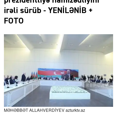
prezidentliyə namizədliyini
irəli sürüb - YENİLƏNİB +
FOTO
MƏHƏBBƏT ALLAHVERDİYEV
azturktv.az