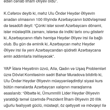
edən cənab İlham Əliyev oldu”.
K.Cəfərov deyib ki, məhz Ulu Öndər Heydər Əliyevin
anadan olmasının 100 illiyində Azərbaycanın bütövləşməsi
də təsadüfi deyil: “Çünki istər sovet Azərbaycanı dönəmi,
istər müstəqillik zamanı, istərsə də indiki tarix onu göstərir
ki, Azərbaycanın rifahı həmişə Heydər Əliyev irsi ilə bağlı
olub. Bu gün də əminik ki, Azərbaycan məhz Heydər
Əliyev irsi ilə yeni Azərbaycandan qüdrətli Azərbaycana
əmin addımlarla irəliləyəcək”.
YAP İdarə Heyətinin üzvü, Ailə, Qadın və Uşaq Problemləri
üzrə Dövlət Komitəsinin sədri Bahar Muradova bildirib ki,
Ulu Öndər Heydər Əliyevin müəyyənləşdirdiyi siyasi kurs
bütün mənalarda Azərbaycan xalqının maraqlarına
əsaslanıb: “Əlbəttə ki, Ümummilli Lider Heydər Əliyevin
yaratdığı təməl üzərində Prezident İlham Əliyevin 20 illik
uğurlu fəaliyyəti güclü, müstəqil, öz qətiyyəti və mövqeyi ilə