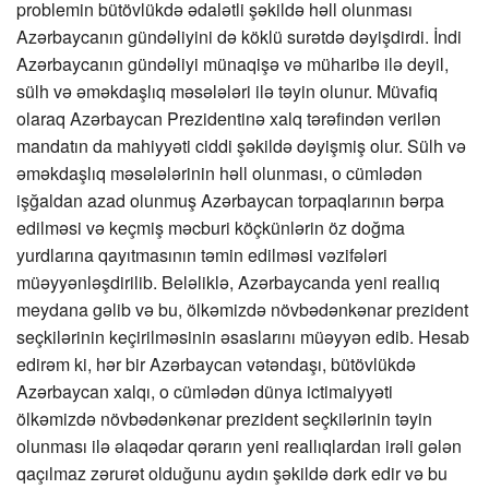
problemin bütövlükdə ədalətli şəkildə həll olunması
Azərbaycanın gündəliyini də köklü surətdə dəyişdirdi. İndi
Azərbaycanın gündəliyi münaqişə və müharibə ilə deyil,
sülh və əməkdaşlıq məsələləri ilə təyin olunur. Müvafiq
olaraq Azərbaycan Prezidentinə xalq tərəfindən verilən
mandatın da mahiyyəti ciddi şəkildə dəyişmiş olur. Sülh və
əməkdaşlıq məsələlərinin həll olunması, o cümlədən
işğaldan azad olunmuş Azərbaycan torpaqlarının bərpa
edilməsi və keçmiş məcburi köçkünlərin öz doğma
yurdlarına qayıtmasının təmin edilməsi vəzifələri
müəyyənləşdirilib. Beləliklə, Azərbaycanda yeni reallıq
meydana gəlib və bu, ölkəmizdə növbədənkənar prezident
seçkilərinin keçirilməsinin əsaslarını müəyyən edib. Hesab
edirəm ki, hər bir Azərbaycan vətəndaşı, bütövlükdə
Azərbaycan xalqı, o cümlədən dünya ictimaiyyəti
ölkəmizdə növbədənkənar prezident seçkilərinin təyin
olunması ilə əlaqədar qərarın yeni reallıqlardan irəli gələn
qaçılmaz zərurət olduğunu aydın şəkildə dərk edir və bu