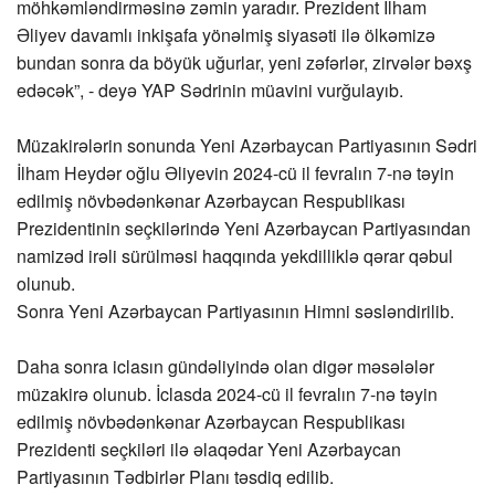
möhkəmləndirməsinə zəmin yaradır. Prezident İlham
Əliyev davamlı inkişafa yönəlmiş siyasəti ilə ölkəmizə
bundan sonra da böyük uğurlar, yeni zəfərlər, zirvələr bəxş
edəcək”, - deyə YAP Sədrinin müavini vurğulayıb.
Müzakirələrin sonunda Yeni Azərbaycan Partiyasının Sədri
İlham Heydər oğlu Əliyevin 2024-cü il fevralın 7-nə təyin
edilmiş növbədənkənar Azərbaycan Respublikası
Prezidentinin seçkilərində Yeni Azərbaycan Partiyasından
namizəd irəli sürülməsi haqqında yekdilliklə qərar qəbul
olunub.
Sonra Yeni Azərbaycan Partiyasının Himni səsləndirilib.
Daha sonra iclasın gündəliyində olan digər məsələlər
müzakirə olunub. İclasda 2024-cü il fevralın 7-nə təyin
edilmiş növbədənkənar Azərbaycan Respublikası
Prezidenti seçkiləri ilə əlaqədar Yeni Azərbaycan
Partiyasının Tədbirlər Planı təsdiq edilib.