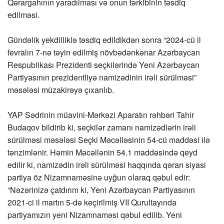
Qərargahının yaradılması və onun tərkibinin təsdiq
edilməsi.
Gündəlik yekdilliklə təsdiq edildikdən sonra “2024-cü il
fevralın 7-nə təyin edilmiş növbədənkənar Azərbaycan
Respublikası Prezidenti seçkilərində Yeni Azərbaycan
Partiyasının prezidentliyə namizədinin irəli sürülməsi”
məsələsi müzakirəyə çıxarılıb.
YAP Sədrinin müavini-Mərkəzi Aparatın rəhbəri Tahir
Budaqov bildirib ki, seçkilər zamanı namizədlərin irəli
sürülməsi məsələsi Seçki Məcəlləsinin 54-cü maddəsi ilə
tənzimlənir. Həmin Məcəllənin 54.1 maddəsində qeyd
edilir ki, namizədin irəli sürülməsi haqqında qərarı siyasi
partiya öz Nizamnaməsinə uyğun olaraq qəbul edir:
“Nəzərinizə çatdırım ki, Yeni Azərbaycan Partiyasının
2021-ci il martın 5-də keçirilmiş VII Qurultayında
partiyamızın yeni Nizamnaməsi qəbul edilib. Yeni