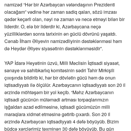
namizəd “Hər bir Azərbaycan vətəndaşının Prezidenti
olacağam” vədinə hər zaman sadiq qalan, sözü imzası
qədər keçərli olan, nəyi nə zaman və necə etməyi bilən bir
liderdir. O, elə bir liderdir ki, Azərbaycana neçə
yüzilliklərdən sonra tarixinin ən güclü dövrünü yaşatdı.
Cənab İlham Əliyevin namizədliyinin dəstəklənməsi həm
də Heydər Əliyev siyasətinin dəstəklənməsidir”.
YAP İdarə Heyətinin üzvü, Milli Məclisin İqtisadi siyasət,
sənaye və sahibkarlıq komitəsinin sədri Tahir Mirkişili
çıxışında bildirib ki, hər bir dövlətin gücü həm də onun
iqtisadiyyatı ilə ölçülür. Azərbaycanın iqtisadiyyatı son 20 il
ərzində möhtəşəm bir yol keçib. “Məhz Azərbaycanın
iqtisadi gücünün mütəmadi artması torpaqlarımızın
işğaldan azad edilməsinə, iqtisadi gücümüzün milli
maraqlara xidmət etməsinə gətirib çıxardı. Son 20 il
ərzində Azərbaycan iqtisadiyyatı 4 dəfə böyüyüb. Bizim
büdcə xərclərimiz təxminən 30 dəfə böyüyüb. Bu gün