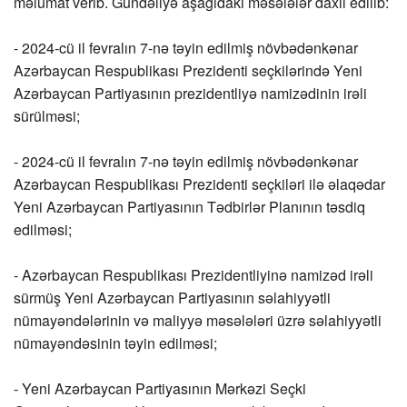
məlumat verib. Gündəliyə aşağıdakı məsələlər daxil edilib:
- 2024-cü il fevralın 7-nə təyin edilmiş növbədənkənar
Azərbaycan Respublikası Prezidenti seçkilərində Yeni
Azərbaycan Partiyasının prezidentliyə namizədinin irəli
sürülməsi;
- 2024-cü il fevralın 7-nə təyin edilmiş növbədənkənar
Azərbaycan Respublikası Prezidenti seçkiləri ilə əlaqədar
Yeni Azərbaycan Partiyasının Tədbirlər Planının təsdiq
edilməsi;
- Azərbaycan Respublikası Prezidentliyinə namizəd irəli
sürmüş Yeni Azərbaycan Partiyasının səlahiyyətli
nümayəndələrinin və maliyyə məsələləri üzrə səlahiyyətli
nümayəndəsinin təyin edilməsi;
- Yeni Azərbaycan Partiyasının Mərkəzi Seçki