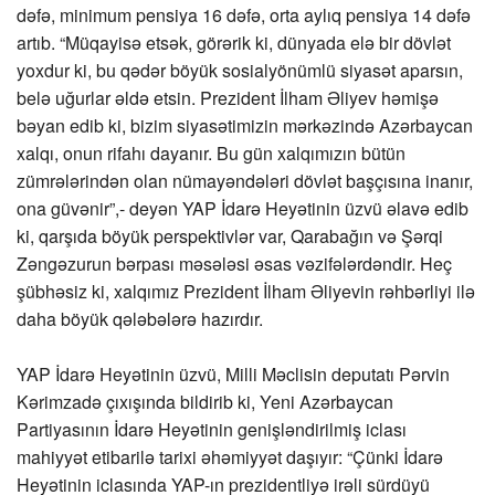
dəfə, minimum pensiya 16 dəfə, orta aylıq pensiya 14 dəfə
artıb. “Müqayisə etsək, görərik ki, dünyada elə bir dövlət
yoxdur ki, bu qədər böyük sosialyönümlü siyasət aparsın,
belə uğurlar əldə etsin. Prezident İlham Əliyev həmişə
bəyan edib ki, bizim siyasətimizin mərkəzində Azərbaycan
xalqı, onun rifahı dayanır. Bu gün xalqımızın bütün
zümrələrindən olan nümayəndələri dövlət başçısına inanır,
ona güvənir”,- deyən YAP İdarə Heyətinin üzvü əlavə edib
ki, qarşıda böyük perspektivlər var, Qarabağın və Şərqi
Zəngəzurun bərpası məsələsi əsas vəzifələrdəndir. Heç
şübhəsiz ki, xalqımız Prezident İlham Əliyevin rəhbərliyi ilə
daha böyük qələbələrə hazırdır.
YAP İdarə Heyətinin üzvü, Milli Məclisin deputatı Pərvin
Kərimzadə çıxışında bildirib ki, Yeni Azərbaycan
Partiyasının İdarə Heyətinin genişləndirilmiş iclası
mahiyyət etibarilə tarixi əhəmiyyət daşıyır: “Çünki İdarə
Heyətinin iclasında YAP-ın prezidentliyə irəli sürdüyü