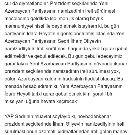
cür də qiymətləndirir. Prezident seçkilərində Yeni
Azərbaycan Partiyasının namizədinin irəli sürülməsi
məsələsinə gəldikdə isə, mən ilk olaraq böyük
məmnuniyyət hissi ilə qeyd etmək istəyirəm ki, bu gün
partiyanın İdarə Heyətinin genişləndirilmiş iclasında Yeni
Azərbaycan Partiyasının Sədri İlham Əliyevin
namizədliyinin irəli sürülməsi haqqında yekdil qərar qəbul
edilməlidir və qəbul ediləcək. Bu gün qəbul edəcəyimiz
qərar təkcə Yeni Azərbaycan Partiyasının növbədənkənar
prezident seçkilərində namizədinin irəli sürülməsi yox,
bütün Azərbaycan xalqının iradəsinin ifadəsi olacaq. Bu
mənada hesab edirəm ki, Yeni Azərbaycan Partiyasının
İdarə Heyəti tarixi qərar qəbul etmək kimi şərəfli bir
missiyanı uğurla həyata keçirəcək”.
YAP Sədrinin müavini söyləyib ki, növbədənkənar
prezident seçkilərində İlham Əliyevin namizədliyinin irəli
sürülməsi onun əzəmətli xidmətlərindən irəli gələn mənəvi