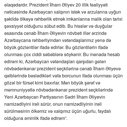
əlaqədardır. Prezident İlham Əliyev 20 illik fəaliyyəti
nəticəsində Azərbaycan xalqının istək və arzularına uyğun
şəkildə ölkəyə rəhbərlik etmək imkanlarına malik olan tarixi
şəxsiyyət olduğunu sübut edib. Bu hisslər və duyğular
əsasında cənab İlham Əliyevin növbəti illər ərzində
Azərbaycana rəhbərliyindən vətəndaşlarımız yenə də
böyük gözləntilər ifadə edirlər. Bu gözləntilərin ifadə
olunması çox ciddi səbəblərə söykənir. Bu mənada hesab
edirəm ki, Azərbaycan vətəndaşları qarşıdan gələn
növbədənkənar prezident seçkilərinə cənab İlham Əliyevə
qəlblərində bəslədikləri vəfa borcunun ifadə olunması üçün
gözəl bir fürsət kimi baxırlar. Mən böyük şərəf və
məmnuniyyətlə növbədənkənar prezident seçkilərində
Yeni Azərbaycan Partiyasının Sədri İlham Əliyevin
namizədliyini irəli sürür, onun namizədliyinin irəli
sürülməsinin ölkəmiz və xalqımız üçün uğurlu, faydalı
olduğuna əminlik ifadə edirəm”.