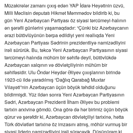
Müzakirələr zamanı çıxış edən YAP İdarə Heyətinin üzvü,
Milli Məclisin deputatı Hikmət Məmmədov bildirib ki, bu
gün Yeni Azərbaycan Partiyası öz siyasi tərcümeyi-halının
ən şərəfli günlərini yaşamaqdadır: “Çünki biz Azərbaycanın
ərazi bütövlüyünün bərpa edildiyi yeni reallıqda Yeni
Azərbaycan Partiyası Sədrinin prezidentliyə namizədliyini
irəli sürürük. Bu, təkcə Yeni Azərbaycan Partiyasının siyasi
tərcümeyi-halında mühüm bir səhifə deyil, bütövlükdə
Azərbaycan xalqının və dövlətçiliyinin mühüm bir
səhifəsidir. Ulu Öndər Heydər Əliyev çıxışlarının birində
1923-cü ildə yaradılmış “Dağlıq Qarabağ Muxtar
Vilayəti”nin Azərbaycan üçün böyük təhdid olduğunu
bildirmişdi. Yüz ildən sonra Yeni Azərbaycan Partiyasının
Sədri, Azərbaycan Prezidenti İlham Əliyev bu problemi
tarixin arxivinə gömdü. Ona görə də hər birimiz üçün böyük
qürur və şərəfdir ki, Azərbaycan dövlətçiliyi tarixinə, hətta
Türk dövlətləri tarixinə öz imzasını atmış, möhür vurmuş bir
siyasi liderin namizədliyini irəli sürəcəyik. Düşünürəm ki,