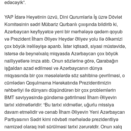
edəcəyik”.
YAP İdarə Heyətinin üzvü, Dini Qurumlarla İş üzrə Dövlət
Komitəsinin sədri Mübariz Qurbanlı çıxışında bildirib ki,
Azərbaycan keyfiyyətcə yeni bir mərhələyə qədəm qoyub
və Prezident İlham Əliyev Heydər Əliyev yolu ilə ölkəmizi
çox böyük irəliləyişə aparıb. İstər iqtisadi, siyasi müstəvidə,
istərsə də beynəlxalq miqyasda Azərbaycan çox böyük
nailiyyətlərə imza atıb. Onun sözlərinə görə, Qarabağın
işğaldan azad edilməsi və Azərbaycanın dünya
miqyasında bir çox məsələlərdə söz sahibinə çevrilməsi, o
cümlədən Qoşulmama Hərəkatında Prezidentimizin
rəhbərliyi ilə dünyanı düşündürən bir çox problemlərin
BMT səviyyəsində gündəmə gətirilməsi İlham Əliyevin
tarixi xidmətləridir: “Bu tarixi xidmətlər, uğurlu missiya
davam etməlidir və cənab İlham Əliyevin Yeni Azərbaycan
Partiyasının Sədri kimi növbəti mərhələdə prezidentliyə
namizəd olaraq irəli sürülməsi tarixi zərurətdir. Onun xalq