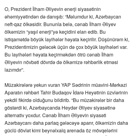
O, Prezident İlham Əliyevin enerji siyasətinin
əhəmiyyətindən də danışıb: “Məlumdur ki, Azərbaycan
neft-qaz ölkəsidir. Bununla belə, cənab İlham Əliyev
ölkəmizin “yaşıl enerji”yə keçidini elan edib. Bu
istiqamətdə böyük layihələr həyata keçirilir. Düşünürəm ki,
Prezidentimizin gələcək üçün də çox böyük layihələri var.
Bu layihələri həyata keçirməkdən ötrü cənab İlham
Əliyevin növbəti dövrdə də ölkəmizə rəhbərlik etməsi
lazımdır”.
Müzakirələrə yekun vuran YAP Sədrinin müavini-Mərkəzi
Aparatın rəhbəri Tahir Budaqov İdarə Heyətinin üzvlərinin
yekdil fikirdə olduğunu bildirib. “Bu müzakirələr bir daha
göstərdi ki, Azərbaycanda Heydər Əliyev siyasətinə
alternativ yoxdur. Cənab İlham Əliyevin siyasəti
Azərbaycanı daha parlaq gələcəyə aparır, ölkəmizin daha
güclü dövlət kimi beynəlxalq arenada öz mövqelərini