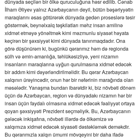
dünyada seçilən bir ölkə quruculuğuna həsr edilib. Cənab
İlham Əliyev yalnız Azərbaycanın deyil, bütün bəşəriyyətin
maraqlarını əsas götürərək dünyada gedən proseslərə təsir
göstərmək, beynəlxalq təşkilatları məhz insan amilinə
xidmət etməyə yönəltmək kimi məzmunlu siyasət həyata
keçirən bir şəxsiyyət kimi dünyada tanınmaqdadır. Ona
görə düşünürəm ki, bugünkü qərarımız həm də regionda
sülh və əmin-amanlığa, təhlükəsizliyə, yeni nizamın
insanların maraqlarına uyğun qurulmasına xidmət edəcək
bir addım kimi dəyərləndirilməlidir. Bu qərar Azərbaycan
xalqının ürəyincədir, onun hər bir nəfərinin marağında olan
məsələdir. Yanaşma bundan ibarətdir ki, biz növbəti dönəm
üçün də Azərbaycan, region və dünyadakı nizamın hər bir
insan üçün faydalı olmasına xidmət edəcək fəaliyyət ortaya
qoyan şəxsiyyəti Prezident seçməliyik. Bu, Azərbaycanın
gələcək inkişafına, növbəti illərdə də ölkəmizə və
xalqımıza xidmət edəcək siyasəti dəstəkləmək deməkdir.
Bu qərarımızla xalqın ümumi mövqeyini bir daha ifadə