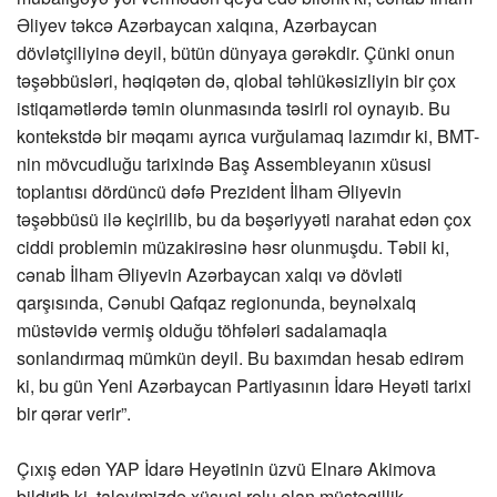
Əliyev təkcə Azərbaycan xalqına, Azərbaycan
dövlətçiliyinə deyil, bütün dünyaya gərəkdir. Çünki onun
təşəbbüsləri, həqiqətən də, qlobal təhlükəsizliyin bir çox
istiqamətlərdə təmin olunmasında təsirli rol oynayıb. Bu
kontekstdə bir məqamı ayrıca vurğulamaq lazımdır ki, BMT-
nin mövcudluğu tarixində Baş Assembleyanın xüsusi
toplantısı dördüncü dəfə Prezident İlham Əliyevin
təşəbbüsü ilə keçirilib, bu da bəşəriyyəti narahat edən çox
ciddi problemin müzakirəsinə həsr olunmuşdu. Təbii ki,
cənab İlham Əliyevin Azərbaycan xalqı və dövləti
qarşısında, Cənubi Qafqaz regionunda, beynəlxalq
müstəvidə vermiş olduğu töhfələri sadalamaqla
sonlandırmaq mümkün deyil. Bu baxımdan hesab edirəm
ki, bu gün Yeni Azərbaycan Partiyasının İdarə Heyəti tarixi
bir qərar verir”.
Çıxış edən YAP İdarə Heyətinin üzvü Elnarə Akimova
bildirib ki, taleyimizdə xüsusi rolu olan müstəqillik