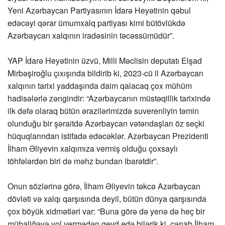
Yeni Azərbaycan Partiyasının İdarə Heyətinin qəbul
edəcəyi qərar ümumxalq partiyası kimi bütövlükdə
Azərbaycan xalqının iradəsinin təcəssümüdür”.
YAP İdarə Heyətinin üzvü, Milli Məclisin deputatı Elşad
Mirbəşiroğlu çıxışında bildirib ki, 2023-cü il Azərbaycan
xalqının tarixi yaddaşında daim qalacaq çox mühüm
hadisələrlə zəngindir: “Azərbaycanın müstəqillik tarixində
ilk dəfə olaraq bütün ərazilərimizdə suverenliyin təmin
olunduğu bir şəraitdə Azərbaycan vətəndaşları öz seçki
hüquqlarından istifadə edəcəklər. Azərbaycan Prezidenti
İlham Əliyevin xalqımıza vermiş olduğu çoxsaylı
töhfələrdən biri də məhz bundan ibarətdir”.
Onun sözlərinə görə, İlham Əliyevin təkcə Azərbaycan
dövləti və xalqı qarşısında deyil, bütün dünya qarşısında
çox böyük xidmətləri var: “Buna görə də yenə də heç bir
mübaliğəyə yol vermədən qeyd edə bilərik ki, cənab İlham