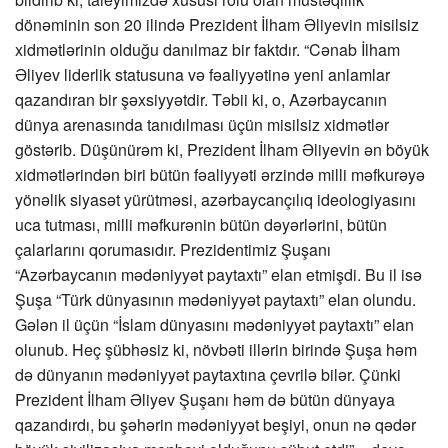
dönəminin son 20 ilində Prezident İlham Əliyevin misilsiz
xidmətlərinin olduğu danılmaz bir faktdır. “Cənab İlham
Əliyev liderlik statusuna və fəaliyyətinə yeni anlamlar
qazandıran bir şəxsiyyətdir. Təbii ki, o, Azərbaycanın
dünya arenasında tanıdılması üçün misilsiz xidmətlər
göstərib. Düşünürəm ki, Prezident İlham Əliyevin ən böyük
xidmətlərindən biri bütün fəaliyyəti ərzində milli məfkurəyə
yönəlik siyasət yürütməsi, azərbaycançılıq ideologiyasını
uca tutması, milli məfkurənin bütün dəyərlərini, bütün
çalarlarını qorumasıdır. Prezidentimiz Şuşanı
“Azərbaycanın mədəniyyət paytaxtı” elan etmişdi. Bu il isə
Şuşa “Türk dünyasının mədəniyyət paytaxtı” elan olundu.
Gələn il üçün “İslam dünyasını mədəniyyət paytaxtı” elan
olunub. Heç şübhəsiz ki, növbəti illərin birində Şuşa həm
də dünyanın mədəniyyət paytaxtına çevrilə bilər. Çünki
Prezident İlham Əliyev Şuşanı həm də bütün dünyaya
qazandırdı, bu şəhərin mədəniyyət beşiyi, onun nə qədər